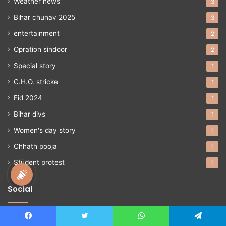
Weather news
3
Bihar chunav 2025
3
entertainment
2
Opration sindoor
2
Special story
1
C.H.O. stricke
1
Eid 2024
1
Bihar divs
1
Women's day story
1
Chhath pooja
1
Student protest
1
national awaz
Social
Facebook
Twitter
YouTube
Instagram