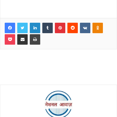
Facebook
Twitter
LinkedIn
Tumblr
Pinterest
Reddit
VKontakte
Odnoklassniki
Pocket
Share via Email
Print