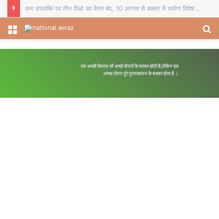
चौसा में बीईओ का स्थानांतरण व दो प्रधानाध्यापकों का सेवानिवृत्ति सम्मान, विदाई समारोह में शिक्षकों ने भेंट किए स्मृति चिह्न
Menu
S
fo
एक अच्छी किताब सौ अच्छे दोस्तों के बराबर होती है,लेकिन एक
अच्छा दोस्त पूरे पुस्तकालय के बराबर होता है ।