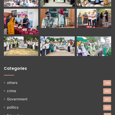
Categories
others
768
crime
480
Government
362
politics
420