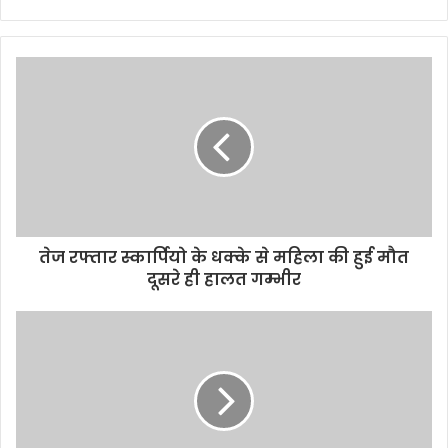
r
y
o
u
r
E
m
a
i
l
a
d
d
तेज रफ्तार स्कार्पियो के धक्के से महिला की हुई मौत
r
दूसरे ही हालत गम्भीर
e
s
s