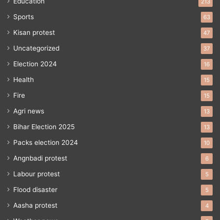
Education
213
Sports
63
Kisan protest
47
Uncategorized
37
Election 2024
16
Health
15
Fire
15
Agri news
13
Bihar Election 2025
13
Packs election 2024
10
Angnbadi protest
6
Labour protest
5
Flood disaster
5
Aasha protest
4