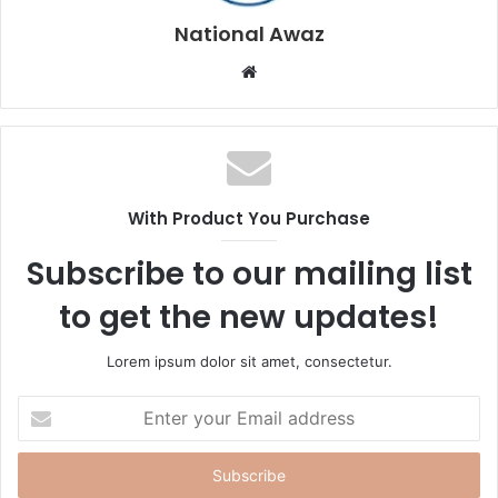
National Awaz
W
e
b
s
i
t
With Product You Purchase
e
Subscribe to our mailing list
to get the new updates!
Lorem ipsum dolor sit amet, consectetur.
E
n
t
e