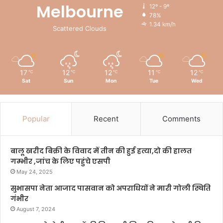
Melbourne
12º - 9º
78%
1.34 km/h
Scattered Clouds
17
12
12
11
12
℃
℃
℃
℃
℃
Sat
Sun
Mon
Tue
Wed
Popular
Recent
Comments
बालू खरीद बिक्री के विवाद में तीन की हुई हत्या,दो की हालत
गम्भीर ,जांच के लिए पहुंचे एसपी
May 24, 2025
सुभासपा नेता आजाद पासवान को अपराधियों ने मारी गोली स्थिति
गंभीर
August 7, 2024