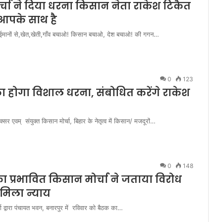
मोर्चा ने दिया धरना किसान नेता राकेश टिकैत
श आपके साथ है
ो बेईमानों से,खेत,खेती,गाँव बचाओ! किसान बचाओ, देश बचाओ! की गगन…
0
123
 का होगा विशाल धरना, संबोधित करेंगे राकेश
 एवम् संयुक्त किसान मोर्चा, बिहार के नेतृत्व में किसान/ मजदूरों…
0
148
 प्रभावित किसान मोर्चा ने जताया विरोध
ं मिला न्याय
द्वारा पंचायत भवन, बनारपुर में रविवार को बैठक का…