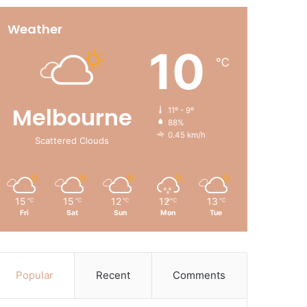
Weather
10
℃
Melbourne
11º - 9º
88%
0.45 km/h
Scattered Clouds
15
15
12
12
13
℃
℃
℃
℃
℃
Fri
Sat
Sun
Mon
Tue
Popular
Recent
Comments