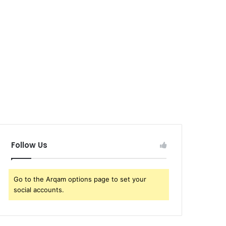
Follow Us
Go to the Arqam options page to set your
social accounts.