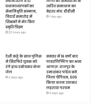
स्थानांतरण व दो
लोगों की समस्याओं के
प्रधानाध्यापकों का
त्वरित समाधान का
सेवानिवृत्ति सम्मान,
बेहतर मंच: डीडीसी
विदाई समारोह में
1 day ago
शिक्षकों ने भेंट किए
स्मृति चिह्न
22 hours ago
देशी कट्टे के साथ पुलिस
बक्सर में 16 वर्षों बाद
ने सिरफिरे युवक को
पावरलिफ्टिंग का भव्य
रंगे हाथ दबोचकर भेजा
आगाज़: राजपुर के
जेल
उमाशंकर पांडेय बने
जिला चैंपियन, 505
2 days ago
किग्रा वजन उठाकर
लहराया परचम
4 days ago