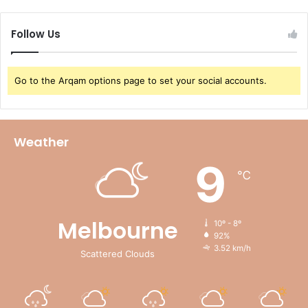
Follow Us
Go to the Arqam options page to set your social accounts.
Weather
9
℃
Melbourne
10º - 8º
92%
3.52 km/h
Scattered Clouds