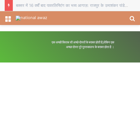
बक्सर में 16 वर्षों बाद पावरलिफ्टिंग का भव्य आगाज़: राजपुर के उमाशंकर पांडेय बने जिला चैंपियन, 505 किग्रा वजन उठाकर लहराया परचम
Menu
S
fo
एक अच्छी किताब सौ अच्छे दोस्तों के बराबर होती है,लेकिन एक
अच्छा दोस्त पूरे पुस्तकालय के बराबर होता है ।