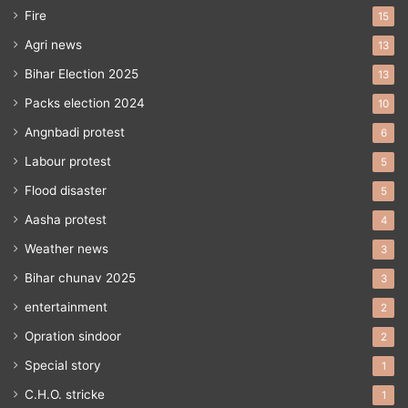
Fire
15
Agri news
13
Bihar Election 2025
13
Packs election 2024
10
Angnbadi protest
6
Labour protest
5
Flood disaster
5
Aasha protest
4
Weather news
3
Bihar chunav 2025
3
entertainment
2
Opration sindoor
2
Special story
1
C.H.O. stricke
1