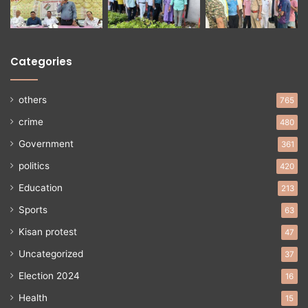
Categories
others
765
crime
480
Government
361
politics
420
Education
213
Sports
63
Kisan protest
47
Uncategorized
37
Election 2024
16
Health
15