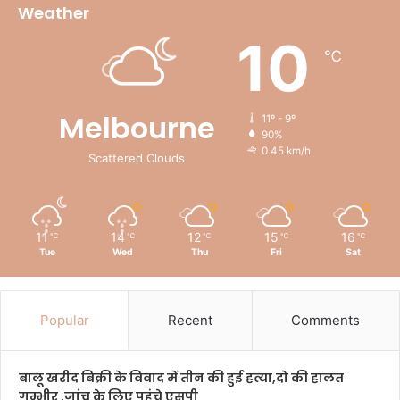
Weather
10
℃
Melbourne
11º - 9º
90%
0.45 km/h
Scattered Clouds
11
14
12
15
16
℃
℃
℃
℃
℃
Tue
Wed
Thu
Fri
Sat
Popular
Recent
Comments
बालू खरीद बिक्री के विवाद में तीन की हुई हत्या,दो की हालत
गम्भीर ,जांच के लिए पहुंचे एसपी