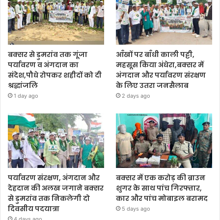
बक्सर से डुमरांव तक गूंजा
आँखों पर बाँधी काली पट्टी,
पर्यावरण व अंगदान का
महसूस किया अंधेरा,बक्सर में
संदेश,पौधे रोपकर शहीदों को दी
अंगदान और पर्यावरण संरक्षण
श्रद्धांजलि
के लिए उतरा जनसैलाब
1 day ago
2 days ago
पर्यावरण संरक्षण, अंगदान और
बक्सर में एक करोड़ की ब्राउन
देहदान की अलख जगाने बक्सर
शुगर के साथ पांच गिरफ्तार,
से डुमरांव तक निकलेगी दो
कार और पांच मोबाइल बरामद
दिवसीय पदयात्रा
5 days ago
4 days ago