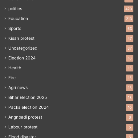
politics
420
Education
213
Sports
63
Kisan protest
47
Uncategorized
37
Election 2024
16
Health
15
Fire
15
Agri news
13
Bihar Election 2025
13
Packs election 2024
10
Angnbadi protest
6
Labour protest
5
Flood disaster
5