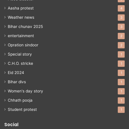
Aasha protest
4
Weather news
3
Bihar chunav 2025
3
entertainment
2
Opration sindoor
2
Special story
1
C.H.O. stricke
1
Eid 2024
1
Bihar divs
1
Women's day story
1
Chhath pooja
1
Student protest
1
Social