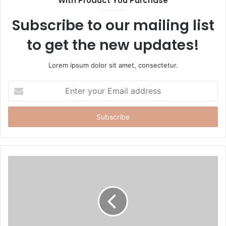
With Product You Purchase
e
Subscribe to our mailing list
to get the new updates!
Lorem ipsum dolor sit amet, consectetur.
E
n
t
e
r
y
o
u
r
E
m
a
i
l