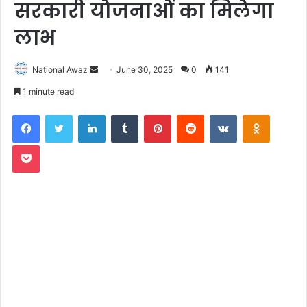
सरकारी योजनाओं का मिलेगा
लाभ
National Awaz
S
June 30, 2025
0
141
e
1 minute read
n
Facebook
Twitter
LinkedIn
Tumblr
Pinterest
Reddit
VKontakte
Odnoklassniki
d
a
Pocket
n
e
m
a
i
l