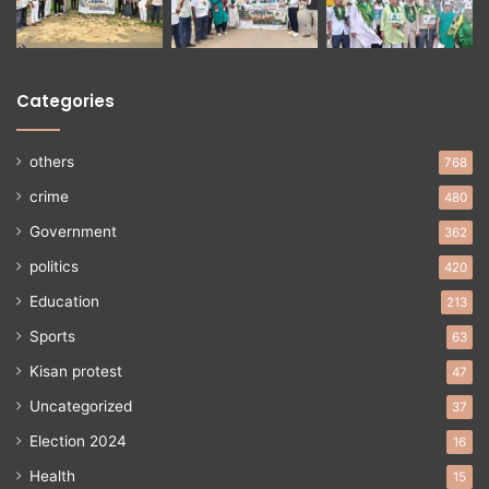
Categories
others
768
crime
480
Government
362
politics
420
Education
213
Sports
63
Kisan protest
47
Uncategorized
37
Election 2024
16
Health
15