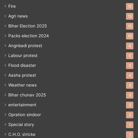
Fire
15
Agri news
13
Bihar Election 2025
13
Packs election 2024
10
Angnbadi protest
6
Labour protest
5
Flood disaster
5
Aasha protest
4
Weather news
3
Bihar chunav 2025
3
entertainment
2
Opration sindoor
2
Special story
1
C.H.O. stricke
1