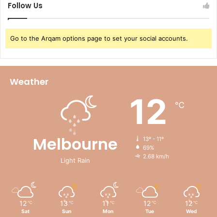
Follow Us
Go to the Arqam options page to set your social accounts.
Weather
12
℃
Melbourne
13º - 11º
69%
2.68 km/h
Light Rain
12
13
11
12
12
℃
℃
℃
℃
℃
Sat
Sun
Mon
Tue
Wed