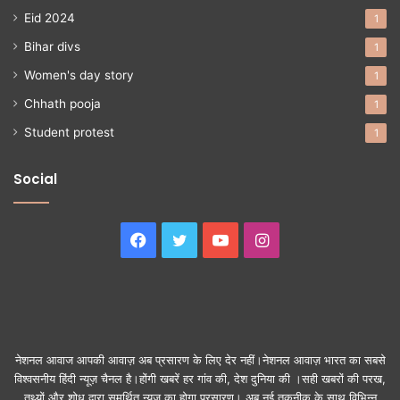
Eid 2024
1
Bihar divs
1
Women's day story
1
Chhath pooja
1
Student protest
1
Social
Facebook
Twitter
YouTube
Instagram
नेशनल आवाज आपकी आवाज़ अब प्रसारण के लिए देर नहीं।नेशनल आवाज़ भारत का सबसे
विश्वसनीय हिंदी न्यूज़ चैनल है।होंगी खबरें हर गांव की, देश दुनिया की ।सही खबरों की परख,
तथ्यों और शोध द्वारा समर्थित न्यूज़ का होगा प्रसारण। अब नई तकनीक के साथ विभिन्न