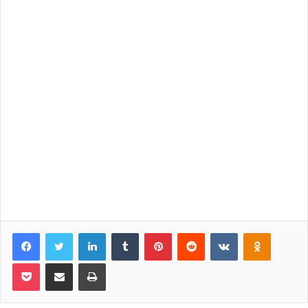
Facebook
Twitter
LinkedIn
Tumblr
Pinterest
Reddit
VKontakte
Odnoklassniki
Pocket
Share via Email
Print