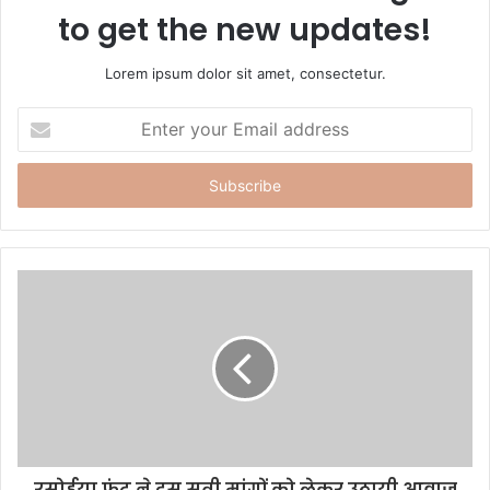
to get the new updates!
Lorem ipsum dolor sit amet, consectetur.
E
n
t
e
r
y
o
u
r
E
m
a
i
l
a
d
d
रसोईया फ्रंट ने दस सूत्री मांगों को लेकर उठायी आवाज