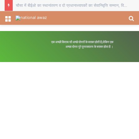
चौसा में बीईओ का स्थानांतरण व दो प्रधानाध्यापकों का सेवानिवृत्ति सम्मान, विदाई समारोह में शिक्षकों ने भेंट किए स्मृति चिह्न
Menu
S
fo
एक अच्छी किताब सौ अच्छे दोस्तों के बराबर होती है,लेकिन एक
अच्छा दोस्त पूरे पुस्तकालय के बराबर होता है ।