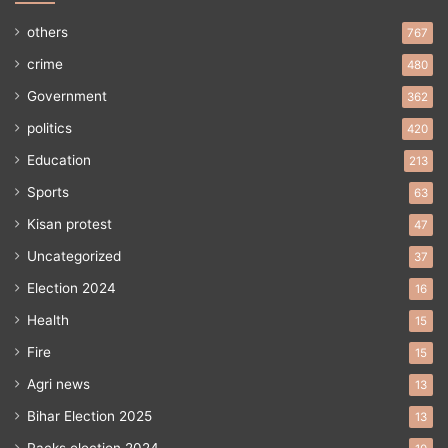
others
767
crime
480
Government
362
politics
420
Education
213
Sports
63
Kisan protest
47
Uncategorized
37
Election 2024
16
Health
15
Fire
15
Agri news
13
Bihar Election 2025
13