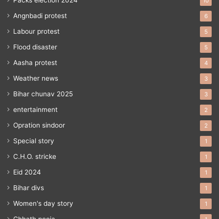
Packs election 2024
10
Angnbadi protest
6
Labour protest
5
Flood disaster
5
Aasha protest
4
Weather news
3
Bihar chunav 2025
3
entertainment
2
Opration sindoor
2
Special story
1
C.H.O. stricke
1
Eid 2024
1
Bihar divs
1
Women's day story
1