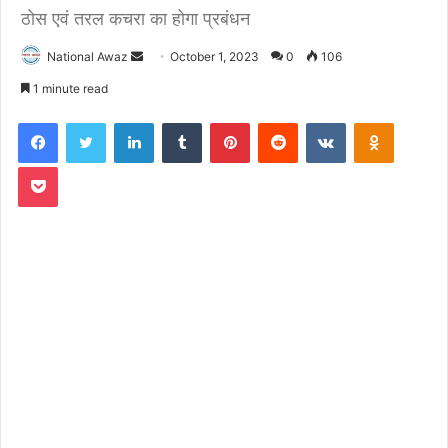
ठोस एवं तरल कचरा का होगा प्रबंधन
National Awaz
S
October 1, 2023
0
106
e
1 minute read
n
Facebook
Twitter
LinkedIn
Tumblr
Pinterest
Reddit
VKontakte
Odnoklassniki
d
a
Pocket
n
e
m
a
i
l