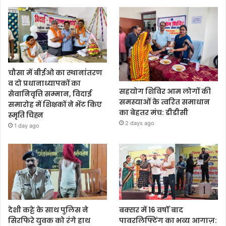
चौसा में बीईओ का स्थानांतरण
व दो प्रधानाध्यापकों का
सहयोग शिविर आम लोगों की
सेवानिवृत्ति सम्मान, विदाई
समस्याओं के त्वरित समाधान
समारोह में शिक्षकों ने भेंट किए
का बेहतर मंच: डीडीसी
स्मृति चिह्न
2 days ago
1 day ago
देशी कट्टे के साथ पुलिस ने
बक्सर में 16 वर्षों बाद
सिरफिरे युवक को रंगे हाथ
पावरलिफ्टिंग का भव्य आगाज़: