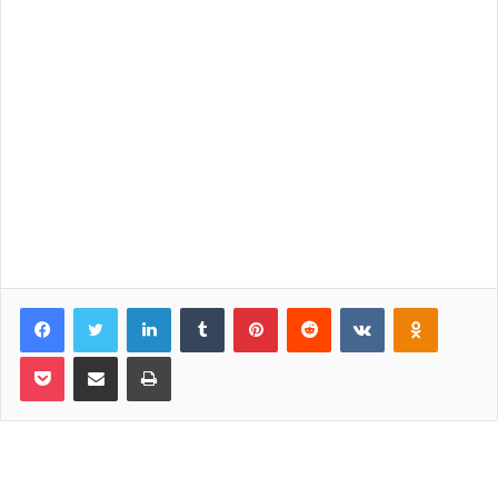
Facebook
Twitter
LinkedIn
Tumblr
Pinterest
Reddit
VKontakte
Odnoklassniki
Pocket
Share via Email
Print