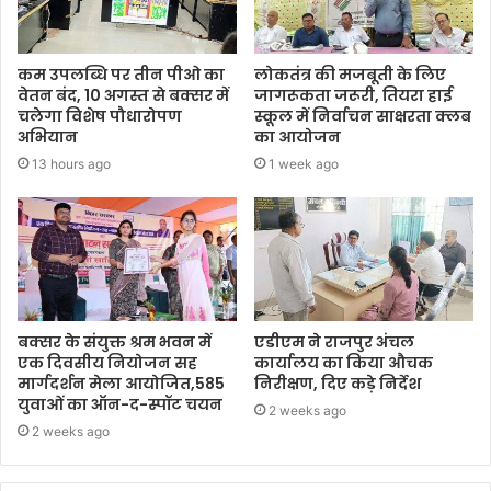
कम उपलब्धि पर तीन पीओ का
लोकतंत्र की मजबूती के लिए
वेतन बंद, 10 अगस्त से बक्सर में
जागरूकता जरूरी, तियरा हाई
चलेगा विशेष पौधारोपण
स्कूल में निर्वाचन साक्षरता क्लब
अभियान
का आयोजन
13 hours ago
1 week ago
बक्सर के संयुक्त श्रम भवन में
एडीएम ने राजपुर अंचल
एक दिवसीय नियोजन सह
कार्यालय का किया औचक
मार्गदर्शन मेला आयोजित,585
निरीक्षण, दिए कड़े निर्देश
युवाओं का ऑन-द-स्पॉट चयन
2 weeks ago
2 weeks ago