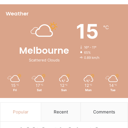
Weather
15
℃
Melbourne
16º - 11º
65%
0.89 km/h
Scattered Clouds
15
17
12
12
14
℃
℃
℃
℃
℃
Fri
Sat
Sun
Mon
Tue
Popular
Recent
Comments