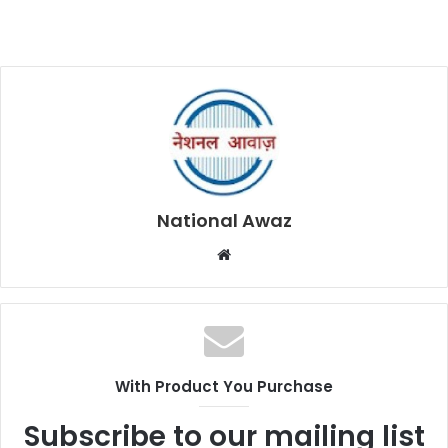
National Awaz
W
e
b
s
i
t
With Product You Purchase
e
Subscribe to our mailing list