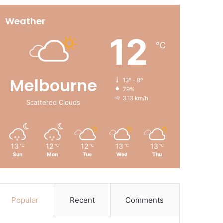
Weather
12
℃
Melbourne
13º - 8º
79%
3.13 km/h
Scattered Clouds
13
12
12
13
13
℃
℃
℃
℃
℃
Sun
Mon
Tue
Wed
Thu
Popular
Recent
Comments