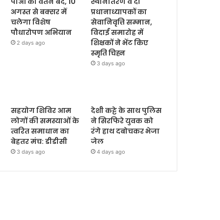
पीओ का वेतन बंद, 10
स्थानांतरण व दो
अगस्त से बक्सर में
प्रधानाध्यापकों का
चलेगा विशेष
सेवानिवृत्ति सम्मान,
पौधारोपण अभियान
विदाई समारोह में
शिक्षकों ने भेंट किए
2 days ago
स्मृति चिह्न
3 days ago
सहयोग शिविर आम
देशी कट्टे के साथ पुलिस
लोगों की समस्याओं के
ने सिरफिरे युवक को
त्वरित समाधान का
रंगे हाथ दबोचकर भेजा
बेहतर मंच: डीडीसी
जेल
3 days ago
4 days ago