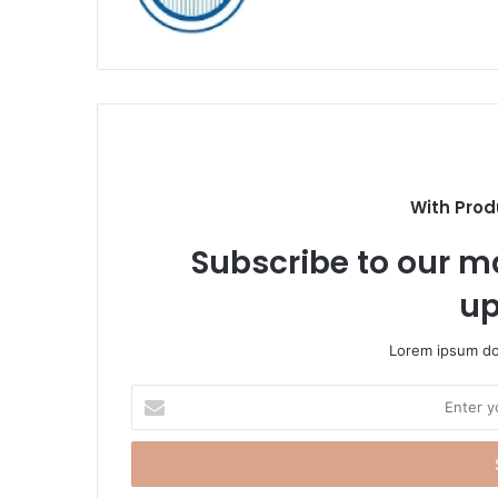
b
s
i
t
e
With Prod
Subscribe to our ma
up
Lorem ipsum dol
E
n
t
e
r