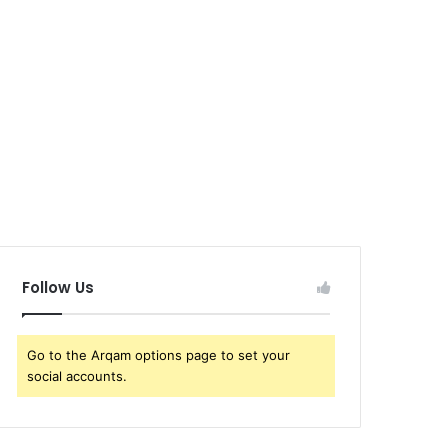
Follow Us
Go to the Arqam options page to set your
social accounts.