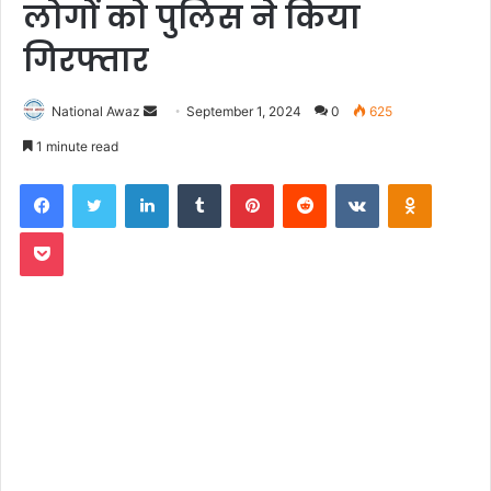
लोगों को पुलिस ने किया
गिरफ्तार
National Awaz
S
September 1, 2024
0
625
e
1 minute read
n
Facebook
Twitter
LinkedIn
Tumblr
Pinterest
Reddit
VKontakte
Odnoklassniki
d
a
Pocket
n
e
m
a
i
l