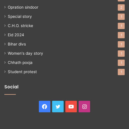
Opration sindoor
2
Special story
1
C.H.O. stricke
1
Eid 2024
1
Bihar divs
1
Women's day story
1
Chhath pooja
1
Student protest
1
Social
Facebook
Twitter
YouTube
Instagram