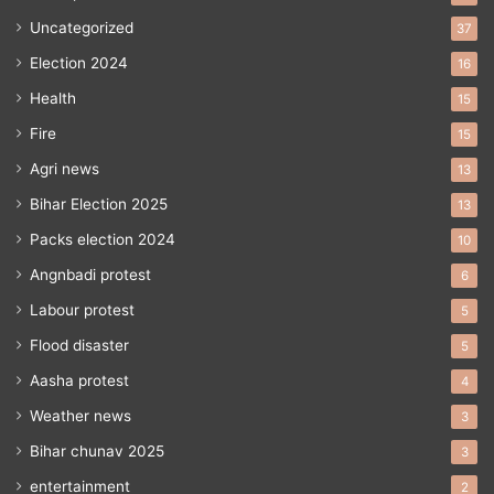
Uncategorized
37
Election 2024
16
Health
15
Fire
15
Agri news
13
Bihar Election 2025
13
Packs election 2024
10
Angnbadi protest
6
Labour protest
5
Flood disaster
5
Aasha protest
4
Weather news
3
Bihar chunav 2025
3
entertainment
2