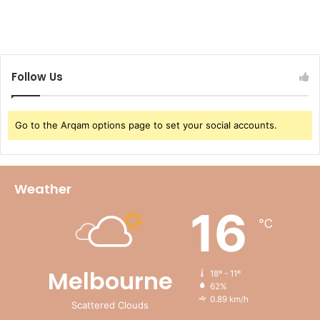
Follow Us
Go to the Arqam options page to set your social accounts.
Weather
16
℃
Melbourne
18º - 11º
62%
0.89 km/h
Scattered Clouds