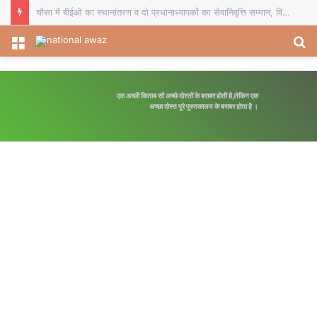
चौसा में बीईओ का स्थानांतरण व दो प्रधानाध्यापकों का सेवानिवृत्ति सम्मान, विदाई समारोह में शिक्षकों ने भेंट किए स्मृति चिह्न
Menu
S
fo
एक अच्छी किताब सौ अच्छे दोस्तों के बराबर होती है,लेकिन एक
अच्छा दोस्त पूरे पुस्तकालय के बराबर होता है ।