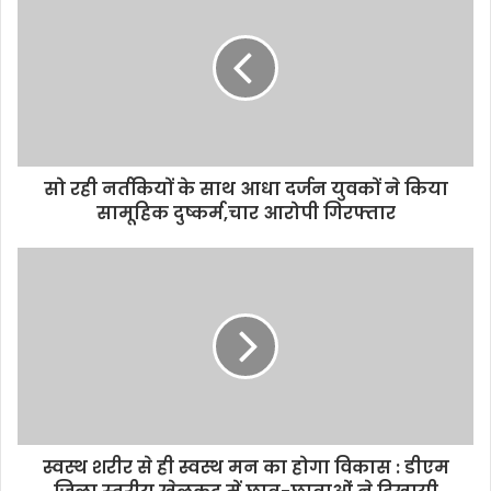
r
E
m
a
i
l
a
d
d
सो रही नर्तकियों के साथ आधा दर्जन युवकों ने किया
r
सामूहिक दुष्कर्म,चार आरोपी गिरफ्तार
e
s
s
स्वस्थ शरीर से ही स्वस्थ मन का होगा विकास : डीएम