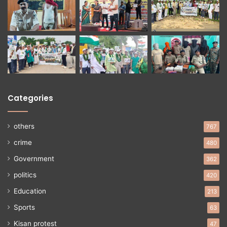
Categories
others
767
crime
480
Government
362
politics
420
Education
213
Sports
63
Kisan protest
47