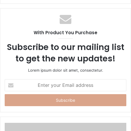
e
b
s
i
t
With Product You Purchase
e
Subscribe to our mailing list
to get the new updates!
Lorem ipsum dolor sit amet, consectetur.
E
n
t
e
r
y
o
u