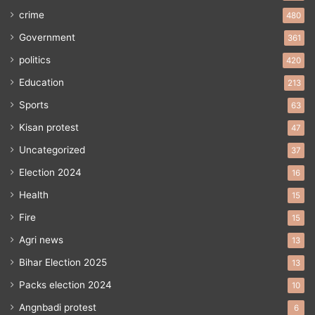
crime
480
Government
361
politics
420
Education
213
Sports
63
Kisan protest
47
Uncategorized
37
Election 2024
16
Health
15
Fire
15
Agri news
13
Bihar Election 2025
13
Packs election 2024
10
Angnbadi protest
6