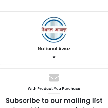
National Awaz
W
e
b
s
i
t
With Product You Purchase
e
Subscribe to our mailing list