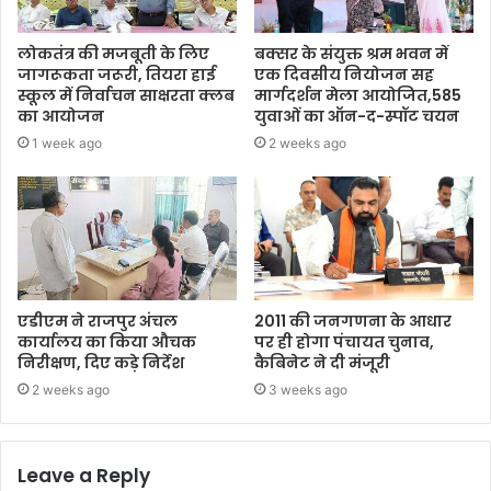
लोकतंत्र की मजबूती के लिए
बक्सर के संयुक्त श्रम भवन में
जागरूकता जरूरी, तियरा हाई
एक दिवसीय नियोजन सह
स्कूल में निर्वाचन साक्षरता क्लब
मार्गदर्शन मेला आयोजित,585
का आयोजन
युवाओं का ऑन-द-स्पॉट चयन
1 week ago
2 weeks ago
एडीएम ने राजपुर अंचल
2011 की जनगणना के आधार
कार्यालय का किया औचक
पर ही होगा पंचायत चुनाव,
निरीक्षण, दिए कड़े निर्देश
कैबिनेट ने दी मंजूरी
2 weeks ago
3 weeks ago
Leave a Reply