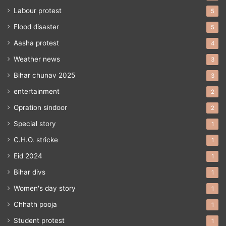
Labour protest
5
Flood disaster
5
Aasha protest
4
Weather news
3
Bihar chunav 2025
3
entertainment
2
Opration sindoor
2
Special story
1
C.H.O. stricke
1
Eid 2024
1
Bihar divs
1
Women's day story
1
Chhath pooja
1
Student protest
1