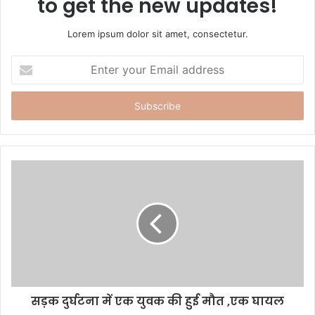
to get the new updates!
Lorem ipsum dolor sit amet, consectetur.
E
n
t
e
r
y
o
u
r
E
m
a
i
l
a
d
d
सड़क दुर्घटना में एक युवक की हुई मौत ,एक घायल
r