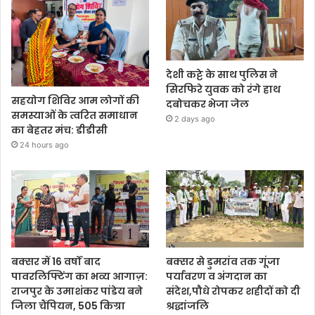
देशी कट्टे के साथ पुलिस ने
सिरफिरे युवक को रंगे हाथ
सहयोग शिविर आम लोगों की
दबोचकर भेजा जेल
समस्याओं के त्वरित समाधान
2 days ago
का बेहतर मंच: डीडीसी
24 hours ago
बक्सर में 16 वर्षों बाद
बक्सर से डुमरांव तक गूंजा
पावरलिफ्टिंग का भव्य आगाज़:
पर्यावरण व अंगदान का
राजपुर के उमाशंकर पांडेय बने
संदेश,पौधे रोपकर शहीदों को दी
जिला चैंपियन, 505 किग्रा
श्रद्धांजलि