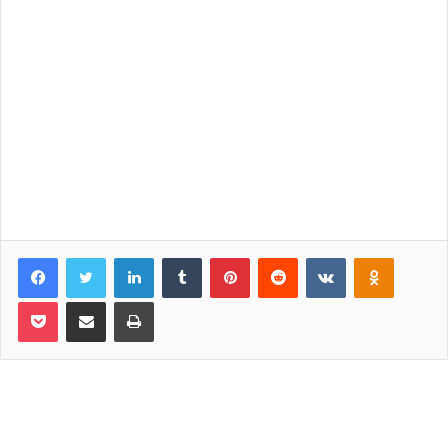
Facebook
Twitter
LinkedIn
Tumblr
Pinterest
Reddit
VKontakte
Odnoklassniki
Pocket
Share via Email
Print