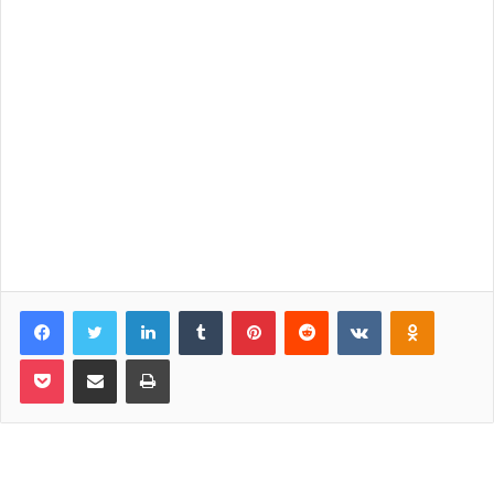
Facebook
Twitter
LinkedIn
Tumblr
Pinterest
Reddit
VKontakte
Odnoklassniki
Pocket
Share via Email
Print