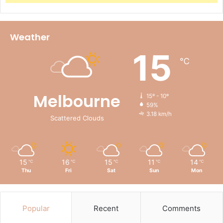
Weather
15
℃
Melbourne
15º - 10º
59%
3.18 km/h
Scattered Clouds
15
16
15
11
14
℃
℃
℃
℃
℃
Thu
Fri
Sat
Sun
Mon
Popular
Recent
Comments