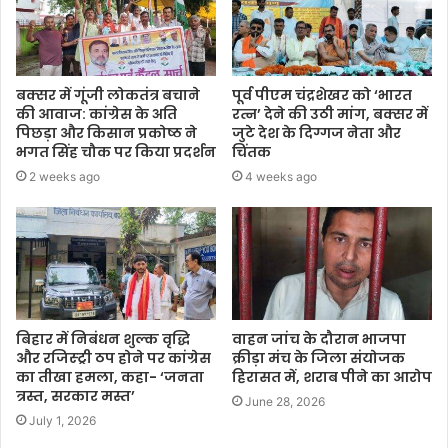
बक्सर में गूंजी लोकतंत्र बचाने
पूर्व पीएम चंद्रशेखर को ‘भारत
की आवाज: कांग्रेस के अति
रत्न’ देने की उठी मांग, बक्सर में
पिछड़ा और किसान प्रकोष्ठ ने
जुटे देश के दिग्गज नेता और
भगत सिंह चौक पर किया प्रदर्शन
चिंतक
2 weeks ago
4 weeks ago
​बिहार में निबंधन शुल्क वृद्धि
वाहन जांच के दौरान भाजपा
और रजिस्ट्री ठप होने पर कांग्रेस
क्रीड़ा मंच के जिला संयोजक
का तीखा हमला, कहा- ‘जनता
हिरासत में, शराब पीने का आरोप
त्रस्त, सरकार मस्त’
June 28, 2026
July 1, 2026