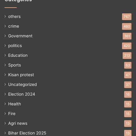
others
767
crime
480
Government
361
politics
420
Education
213
Sports
63
Kisan protest
47
Uncategorized
37
Election 2024
16
Health
15
Fire
15
Agri news
13
Bihar Election 2025
13