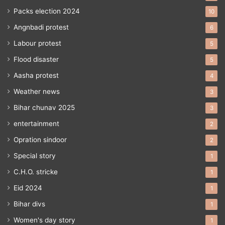
Packs election 2024
10
Angnbadi protest
6
Labour protest
5
Flood disaster
5
Aasha protest
4
Weather news
3
Bihar chunav 2025
3
entertainment
2
Opration sindoor
2
Special story
1
C.H.O. stricke
1
Eid 2024
1
Bihar divs
1
Women's day story
1