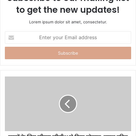
to get the new updates!
Lorem ipsum dolor sit amet, consectetur.
E
n
t
e
r
y
o
u
r
E
m
a
i
l
a
d