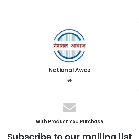
National Awaz
W
e
b
s
i
t
With Product You Purchase
e
Subscribe to our mailing list