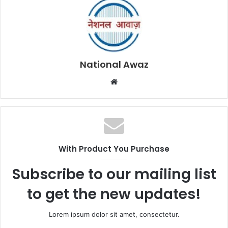
National Awaz
W
e
b
s
i
t
With Product You Purchase
e
Subscribe to our mailing list
to get the new updates!
Lorem ipsum dolor sit amet, consectetur.