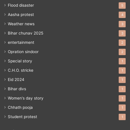
Flood disaster
5
Aasha protest
4
Weather news
3
Bihar chunav 2025
3
entertainment
2
Opration sindoor
2
Special story
1
C.H.O. stricke
1
Eid 2024
1
Bihar divs
1
Women's day story
1
Chhath pooja
1
Student protest
1