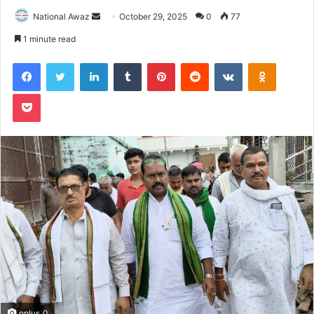
National Awaz
S
October 29, 2025
0
77
e
1 minute read
n
Facebook
Twitter
LinkedIn
Tumblr
Pinterest
Reddit
VKontakte
Odnoklassniki
d
a
Pocket
n
e
m
a
i
l
oplus_0