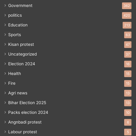
Government
362
politics
420
Education
213
Sports
63
Kisan protest
47
Uncategorized
37
Election 2024
16
Health
15
Fire
15
Agri news
13
Bihar Election 2025
13
Packs election 2024
10
Angnbadi protest
6
Labour protest
5