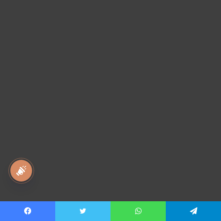
national awaz
© Copyright 2026, All Rights Reserved |
nitish Singh
| Proudly