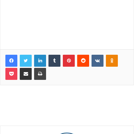
Facebook
Twitter
LinkedIn
Tumblr
Pinterest
Reddit
VKontakte
Odnoklassniki
Pocket
Share via Email
Print