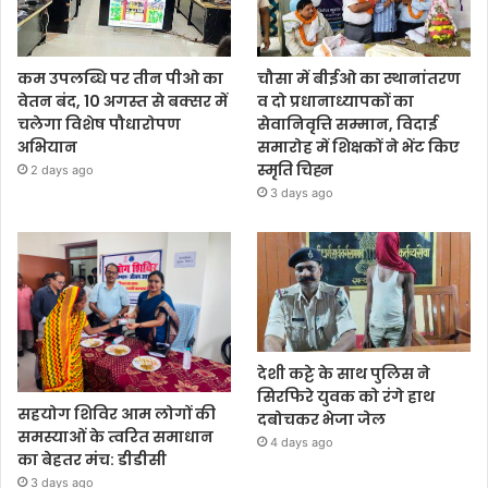
कम उपलब्धि पर तीन पीओ का
चौसा में बीईओ का स्थानांतरण
वेतन बंद, 10 अगस्त से बक्सर में
व दो प्रधानाध्यापकों का
चलेगा विशेष पौधारोपण
सेवानिवृत्ति सम्मान, विदाई
अभियान
समारोह में शिक्षकों ने भेंट किए
स्मृति चिह्न
2 days ago
3 days ago
देशी कट्टे के साथ पुलिस ने
सिरफिरे युवक को रंगे हाथ
सहयोग शिविर आम लोगों की
दबोचकर भेजा जेल
समस्याओं के त्वरित समाधान
4 days ago
का बेहतर मंच: डीडीसी
3 days ago