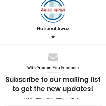
National Awaz
W
e
b
s
i
t
With Product You Purchase
e
Subscribe to our mailing list
to get the new updates!
Lorem ipsum dolor sit amet, consectetur.