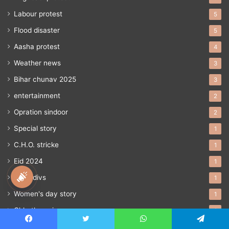
Labour protest
5
Flood disaster
5
Aasha protest
4
Weather news
3
Bihar chunav 2025
3
entertainment
2
Opration sindoor
2
Special story
1
C.H.O. stricke
1
Eid 2024
1
national awaz
Bihar divs
1
Women's day story
1
Chhath pooja
1
Student protest
1