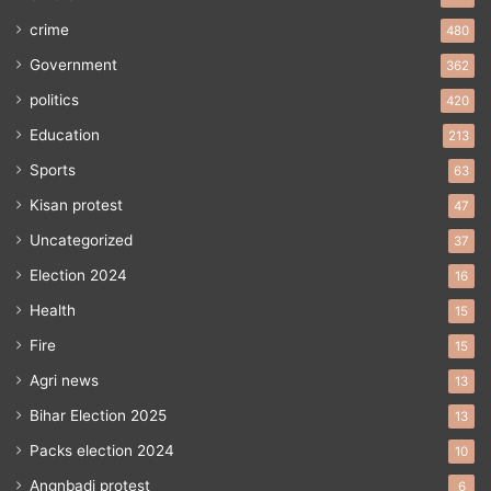
crime
480
Government
362
politics
420
Education
213
Sports
63
Kisan protest
47
Uncategorized
37
Election 2024
16
Health
15
Fire
15
Agri news
13
Bihar Election 2025
13
Packs election 2024
10
Angnbadi protest
6