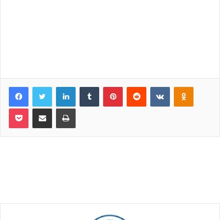
Facebook
Twitter
LinkedIn
Tumblr
Pinterest
Reddit
VKontakte
Odnoklassniki
Pocket
Share via Email
Print