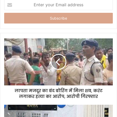
E
n
t
e
r
y
o
u
r
E
m
a
i
l
a
d
d
लापता मजदूर का बंद बोरिंग में मिला शव, करंट
r
लगाकर हत्या का आरोप, आरोपी गिरफ्तार
e
s
s