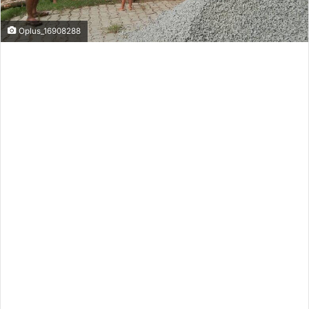
Oplus_16908288