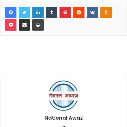
Facebook
Twitter
LinkedIn
Tumblr
Pinterest
Reddit
VKontakte
Odnoklassniki
Pocket
Share via Email
Print
National Awaz