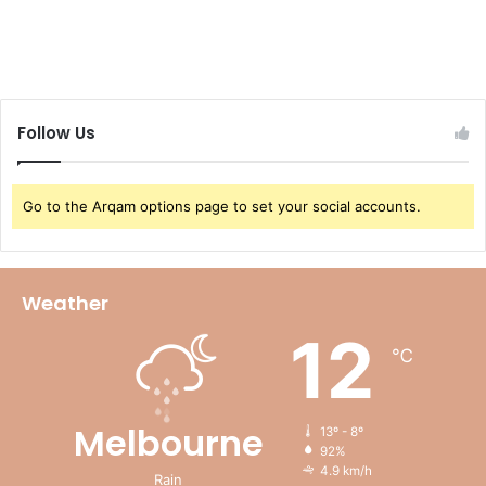
Follow Us
Go to the Arqam options page to set your social accounts.
Weather
12
℃
Melbourne
13º - 8º
92%
4.9 km/h
Rain