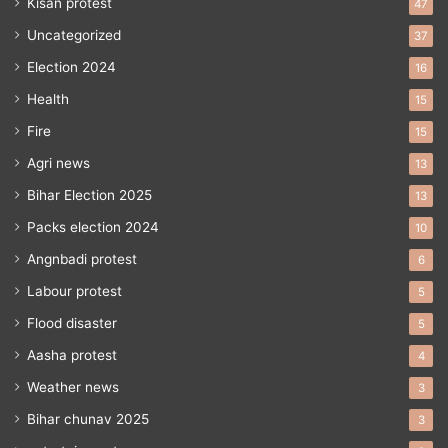
Kisan protest
47
Uncategorized
37
Election 2024
16
Health
15
Fire
15
Agri news
13
Bihar Election 2025
13
Packs election 2024
10
Angnbadi protest
6
Labour protest
5
Flood disaster
5
Aasha protest
4
Weather news
3
Bihar chunav 2025
3