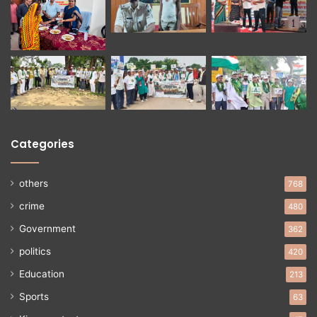
Categories
others
768
crime
480
Government
362
politics
420
Education
213
Sports
63