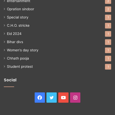
entertainment
2
Opration sindoor
2
Special story
1
C.H.O. stricke
1
Eid 2024
1
Bihar divs
1
Women's day story
1
Chhath pooja
1
Student protest
1
Social
Facebook
Twitter
YouTube
Instagram