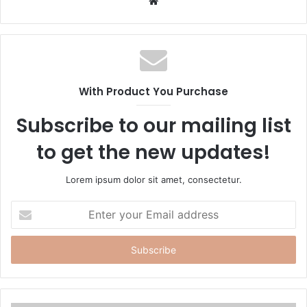
W
e
b
s
i
t
With Product You Purchase
e
Subscribe to our mailing list
to get the new updates!
Lorem ipsum dolor sit amet, consectetur.
E
n
t
e
r
y
o