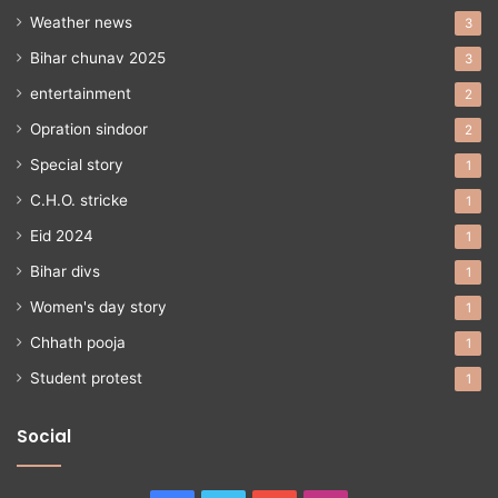
Weather news
3
Bihar chunav 2025
3
entertainment
2
Opration sindoor
2
Special story
1
C.H.O. stricke
1
Eid 2024
1
Bihar divs
1
Women's day story
1
Chhath pooja
1
Student protest
1
Social