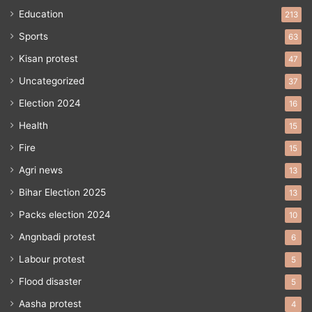
Education
213
Sports
63
Kisan protest
47
Uncategorized
37
Election 2024
16
Health
15
Fire
15
Agri news
13
Bihar Election 2025
13
Packs election 2024
10
Angnbadi protest
6
Labour protest
5
Flood disaster
5
Aasha protest
4