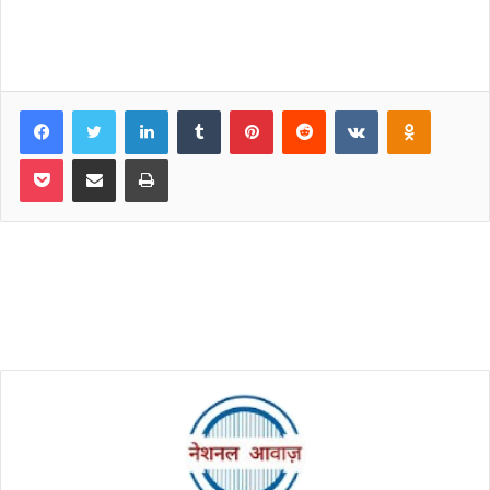
Facebook
Twitter
LinkedIn
Tumblr
Pinterest
Reddit
VKontakte
Odnoklassniki
Pocket
Share via Email
Print