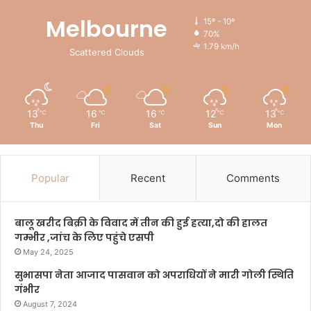
Melbourne
15º - 10º
70%
1.79 km/h
Scattered Clouds
13
16
16
12
13
℃
℃
℃
℃
℃
Thu
Fri
Sat
Sun
Mon
Popular
Recent
Comments
बालू खरीद बिक्री के विवाद में तीन की हुई हत्या,दो की हालत
गम्भीर ,जांच के लिए पहुंचे एसपी
May 24, 2025
सुभासपा नेता आजाद पासवान को अपराधियों ने मारी गोली स्थिति
गंभीर
August 7, 2024