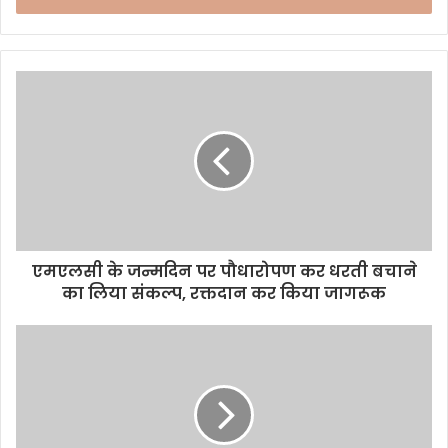
r
y
o
u
r
E
m
a
i
l
a
d
d
एमएलसी के जन्मदिन पर पौधारोपण कर धरती बचाने
r
का लिया संकल्प, रक्तदान कर किया जागरूक
e
s
s