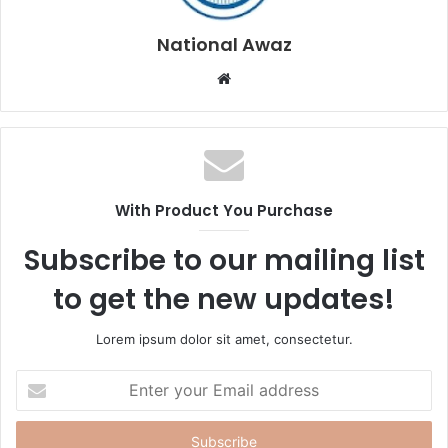
National Awaz
W
e
b
s
i
t
With Product You Purchase
e
Subscribe to our mailing list
to get the new updates!
Lorem ipsum dolor sit amet, consectetur.
E
n
t
e