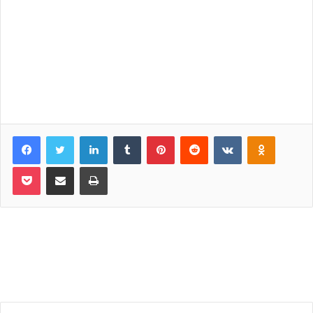
Facebook
Twitter
LinkedIn
Tumblr
Pinterest
Reddit
VKontakte
Odnoklassniki
Pocket
Share via Email
Print