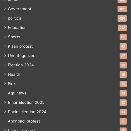
Government
362
politics
420
Education
213
Sports
63
Kisan protest
47
Uncategorized
37
Election 2024
16
Health
15
Fire
15
Agri news
13
Bihar Election 2025
13
Packs election 2024
10
Angnbadi protest
6
Labour protest
5