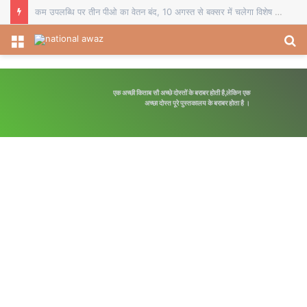
चौसा में बीईओ का स्थानांतरण व दो प्रधानाध्यापकों का सेवानिवृत्ति सम्मान, विदाई समारोह में शिक्षकों ने भेंट किए स्मृति चिह्न
Menu
S
fo
एक अच्छी किताब सौ अच्छे दोस्तों के बराबर होती है,लेकिन एक
अच्छा दोस्त पूरे पुस्तकालय के बराबर होता है ।