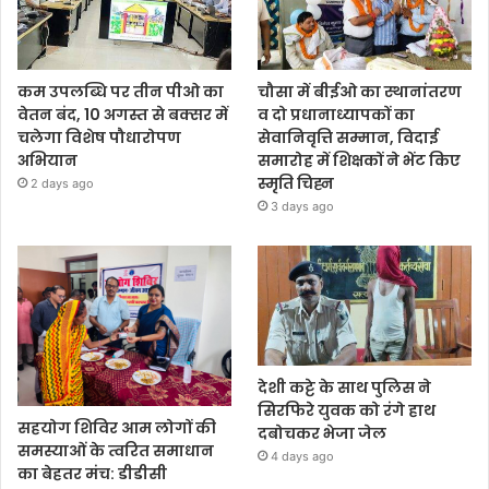
कम उपलब्धि पर तीन पीओ का
चौसा में बीईओ का स्थानांतरण
वेतन बंद, 10 अगस्त से बक्सर में
व दो प्रधानाध्यापकों का
चलेगा विशेष पौधारोपण
सेवानिवृत्ति सम्मान, विदाई
अभियान
समारोह में शिक्षकों ने भेंट किए
स्मृति चिह्न
2 days ago
3 days ago
देशी कट्टे के साथ पुलिस ने
सिरफिरे युवक को रंगे हाथ
सहयोग शिविर आम लोगों की
दबोचकर भेजा जेल
समस्याओं के त्वरित समाधान
4 days ago
का बेहतर मंच: डीडीसी