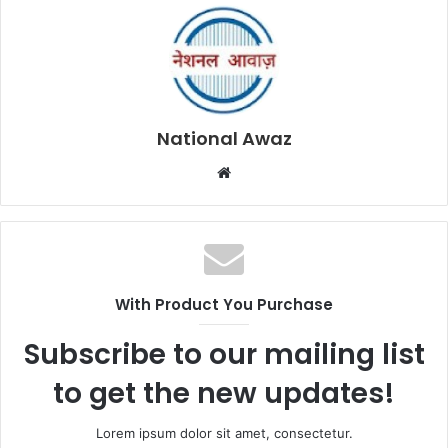
National Awaz
W
e
b
s
i
t
With Product You Purchase
e
Subscribe to our mailing list
to get the new updates!
Lorem ipsum dolor sit amet, consectetur.