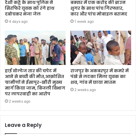
देशी कट्टे के साथ पुलिस ने
बक्सर में एक करोड़ की ब्राउन
सिरफिरे युवक को रंगे हाथ
शुगर के साथ पांच गिरफ्तार,
दबोचकर भेजा जेल
कार और पांच मोबाइल बरामद
4 days ago
1 week ago
हाई वोल्टेज तार की चपेट में
राजपुर के अकबरपुर में कमरे में
आने से बच्ची की मौत,आक्रोशित
पंखे से लटका मिला युवक का
ग्रामीणों ने ईसापुर-खीरी मुख्य
शव, गांव में छाया मातम
मार्ग किया जाम, बिजली विभाग
2 weeks ago
पर लापरवाही का आरोप
2 weeks ago
Leave a Reply