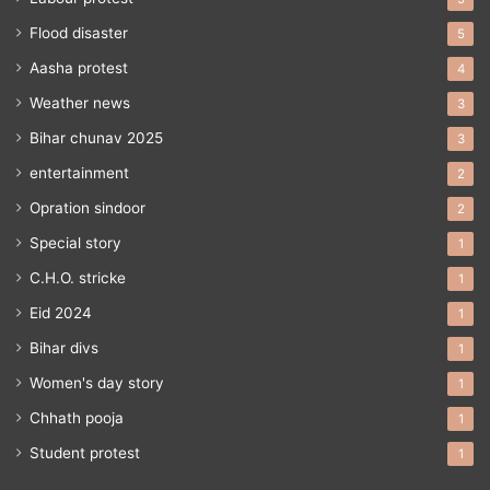
Flood disaster
5
Aasha protest
4
Weather news
3
Bihar chunav 2025
3
entertainment
2
Opration sindoor
2
Special story
1
C.H.O. stricke
1
Eid 2024
1
Bihar divs
1
Women's day story
1
Chhath pooja
1
Student protest
1