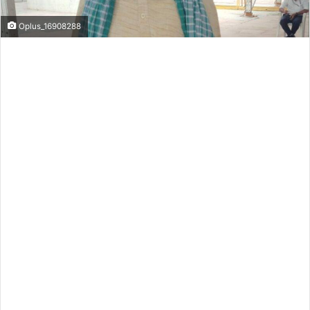
Oplus_16908288