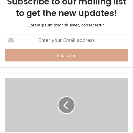
Subscribe to our mailing list
to get the new updates!
Lorem ipsum dolor sit amet, consectetur.
E
n
t
e
r
y
o
u
r
E
m
a
i
l
a
d