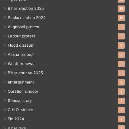
Bihar Election 2025
13
Packs election 2024
10
Angnbadi protest
6
Labour protest
5
Flood disaster
5
Aasha protest
4
Weather news
3
Bihar chunav 2025
3
entertainment
2
Opration sindoor
2
Special story
1
C.H.O. stricke
1
Eid 2024
1
Bihar divs
1