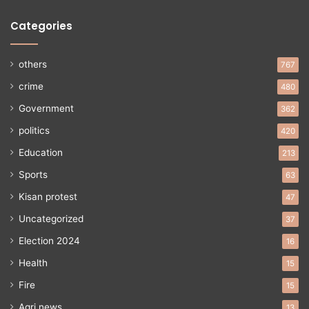
Categories
others
767
crime
480
Government
362
politics
420
Education
213
Sports
63
Kisan protest
47
Uncategorized
37
Election 2024
16
Health
15
Fire
15
Agri news
13