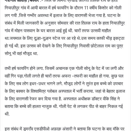
नेशनल आवाज़ /बक्सर
:- जिले के सिमरी प्रखंड अंतर्गत तिलक राय के हाता
नियाज़ीपुर गांव में आयी बारात में हर्ष फायरिंग के दौरान 11 वर्षीय किशोर को गोली
लग गयी .जिसे गम्भीर अवस्था में इलाज के लिए वाराणसी भेजा गया है. घटना के
संबंध में मिली जानकारी के अनुसार सोमवार की रात तिलक राय के हाता नियाज़ीपुर
गांव में मोहन पासवान के घर बारात आई हुई थी. चारों तरफ उत्सवी माहौल
था.जयमाल के लिए दूल्हा-दुल्हन स्टेज पर आ रहे थे.उस समय काफी भीड़ इकट्ठा
हो गई थी. इस उत्सव को देखने के लिए नियाज़ीपुर निवासी छोटेलाल राम का पुत्र
सोनू भी वहां मौजूद था.
तभी हर्ष फायरिंग होने लगा. जिसमें अचानक एक गोली सोनू के पेट में जा लगी और
वहीं गिर पड़ा.गोली लगते ही चारों तरफ अफरा -तफरी का माहौल हो गया. कुछ पल
के लिए सब लोग इधर-उधर भागने लगे. मौजूद लोगों ने तुरंत इस बच्चे को उपचार
के लिए बक्सर के विश्वामित्र ग्लोबल अस्पताल में भर्ती कराया. जहां से बेहतर इलाज
के लिए वाराणसी रेफर कर दिया गया है. अस्पताल अधीक्षक डॉक्टर वीके सिंह ने
बताया कि बच्चे की हालत नाजुक थी. गोली पेट से लगकर पीठ से बाहर निकल गई
थी.
इस संबंध में डुमराँव एसडीपीओ अफ़ाक़ अंसारी ने बताया कि घटना के बाद मौके पर