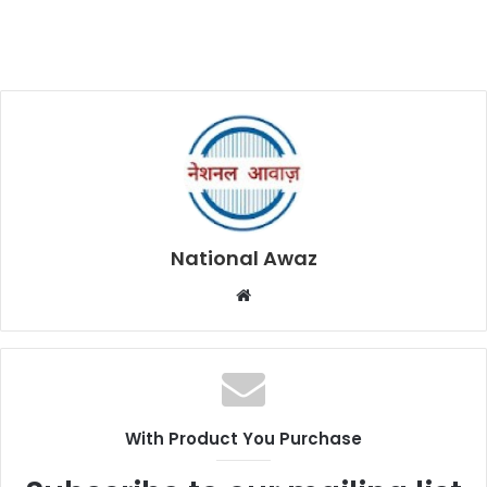
National Awaz
W
e
b
s
i
t
With Product You Purchase
e