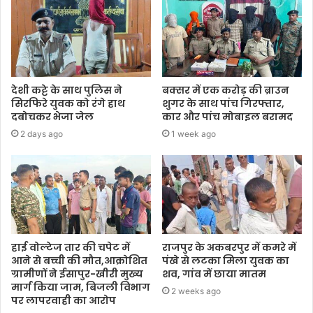
देशी कट्टे के साथ पुलिस ने
बक्सर में एक करोड़ की ब्राउन
सिरफिरे युवक को रंगे हाथ
शुगर के साथ पांच गिरफ्तार,
दबोचकर भेजा जेल
कार और पांच मोबाइल बरामद
2 days ago
1 week ago
हाई वोल्टेज तार की चपेट में
राजपुर के अकबरपुर में कमरे में
आने से बच्ची की मौत,आक्रोशित
पंखे से लटका मिला युवक का
ग्रामीणों ने ईसापुर-खीरी मुख्य
शव, गांव में छाया मातम
मार्ग किया जाम, बिजली विभाग
2 weeks ago
पर लापरवाही का आरोप