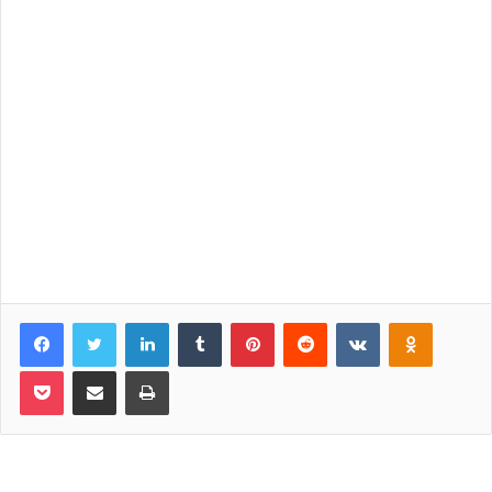
Facebook
Twitter
LinkedIn
Tumblr
Pinterest
Reddit
VKontakte
Odnoklassniki
Pocket
Share via Email
Print