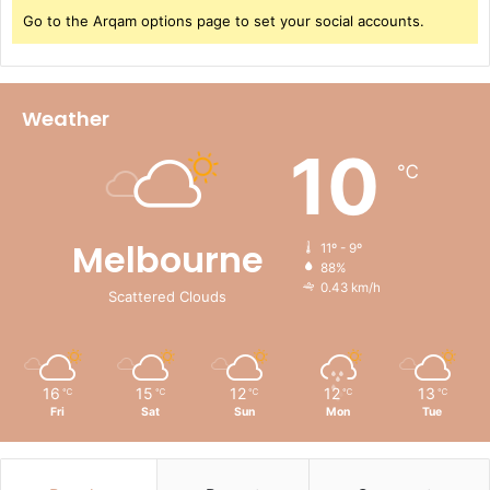
Go to the Arqam options page to set your social accounts.
Weather
10
℃
Melbourne
11º - 9º
88%
0.43 km/h
Scattered Clouds
16
15
12
12
13
℃
℃
℃
℃
℃
Fri
Sat
Sun
Mon
Tue