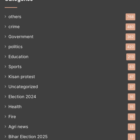
others
768
crime
480
Government
362
politics
420
Education
213
Sports
63
Kisan protest
47
Uncategorized
37
Election 2024
16
Health
15
Fire
15
Agri news
13
Bihar Election 2025
13