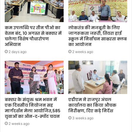
कम उपलब्धि पर तीन पीओ का
लोकतंत्र की मजबूती के लिए
वेतन बंद, 10 अगस्त से बक्सर में
जागरूकता जरूरी, तियरा हाई
चलेगा विशेष पौधारोपण
स्कूल में निर्वाचन साक्षरता क्लब
अभियान
का आयोजन
2 days ago
2 weeks ago
बक्सर के संयुक्त श्रम भवन में
एडीएम ने राजपुर अंचल
एक दिवसीय नियोजन सह
कार्यालय का किया औचक
मार्गदर्शन मेला आयोजित,585
निरीक्षण, दिए कड़े निर्देश
युवाओं का ऑन-द-स्पॉट चयन
3 weeks ago
2 weeks ago