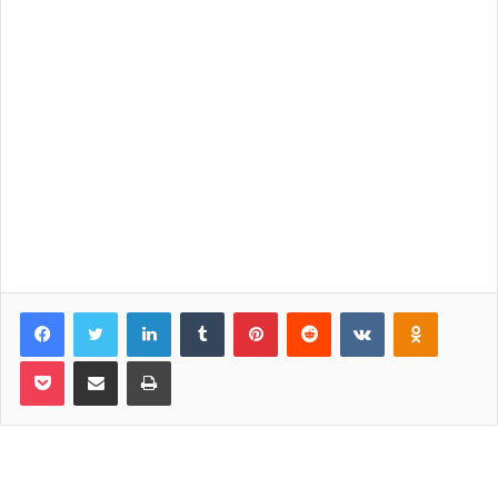
Facebook
Twitter
LinkedIn
Tumblr
Pinterest
Reddit
VKontakte
Odnoklassniki
Pocket
Share via Email
Print