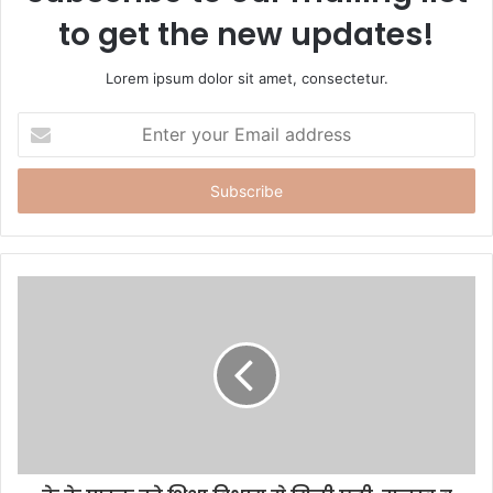
to get the new updates!
Lorem ipsum dolor sit amet, consectetur.
E
n
t
e
r
y
o
u
r
E
m
a
i
l
a
d