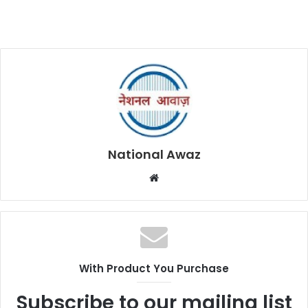
National Awaz
W
e
b
s
i
t
With Product You Purchase
e
Subscribe to our mailing list