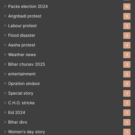
Packs election 2024
10
Angnbadi protest
6
Labour protest
5
Flood disaster
5
Aasha protest
4
Weather news
3
Bihar chunav 2025
3
entertainment
2
Opration sindoor
2
Special story
1
C.H.O. stricke
1
Eid 2024
1
Bihar divs
1
Women's day story
1