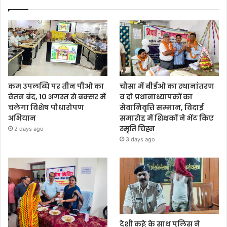
कम उपलब्धि पर तीन पीओ का
चौसा में बीईओ का स्थानांतरण
वेतन बंद, 10 अगस्त से बक्सर में
व दो प्रधानाध्यापकों का
चलेगा विशेष पौधारोपण
सेवानिवृत्ति सम्मान, विदाई
अभियान
समारोह में शिक्षकों ने भेंट किए
स्मृति चिह्न
2 days ago
3 days ago
देशी कट्टे के साथ पुलिस ने