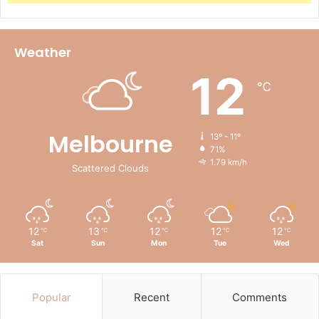
Weather
12
℃
Melbourne
13º - 11º
71%
1.79 km/h
Scattered Clouds
12
13
12
12
12
℃
℃
℃
℃
℃
Sat
Sun
Mon
Tue
Wed
Popular
Recent
Comments