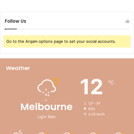
Follow Us
Go to the Arqam options page to set your social accounts.
Weather
12
℃
Melbourne
13º - 8º
83%
4.02 km/h
Light Rain