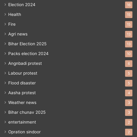
Election 2024
16
Health
15
Fire
15
Agri news
13
Bihar Election 2025
13
Packs election 2024
10
Angnbadi protest
6
Labour protest
5
Flood disaster
5
Aasha protest
4
Weather news
3
Bihar chunav 2025
3
entertainment
2
Opration sindoor
2