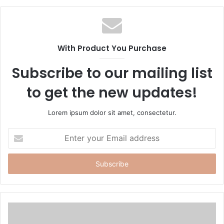
b
s
i
t
With Product You Purchase
e
Subscribe to our mailing list
to get the new updates!
Lorem ipsum dolor sit amet, consectetur.
E
n
t
e
r
y
o
u
r