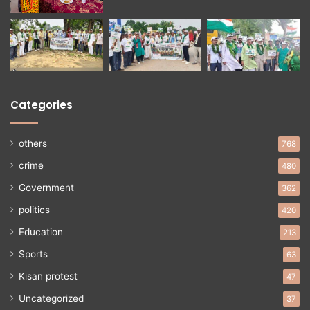
Categories
others
768
crime
480
Government
362
politics
420
Education
213
Sports
63
Kisan protest
47
Uncategorized
37