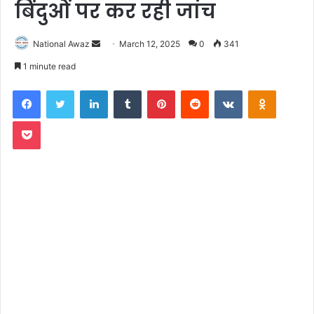
बिंदुओं पर कर रही जांच
National Awaz
S
March 12, 2025
0
341
e
1 minute read
n
Facebook
Twitter
LinkedIn
Tumblr
Pinterest
Reddit
VKontakte
Odnoklassniki
d
a
Pocket
n
e
m
a
i
l