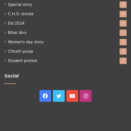
Special story
1
C.H.O. stricke
1
Eid 2024
1
Bihar divs
1
Women's day story
1
Chhath pooja
1
Student protest
1
Social
Facebook
Twitter
YouTube
Instagram