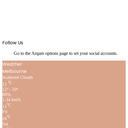
Follow Us
Go to the Arqam options page to set your social accounts.
Weather
Melbourne
Scattered Clouds
℃
11
12º - 10º
80%
1.34 km/h
℃
11
Fri
℃
18
Sat