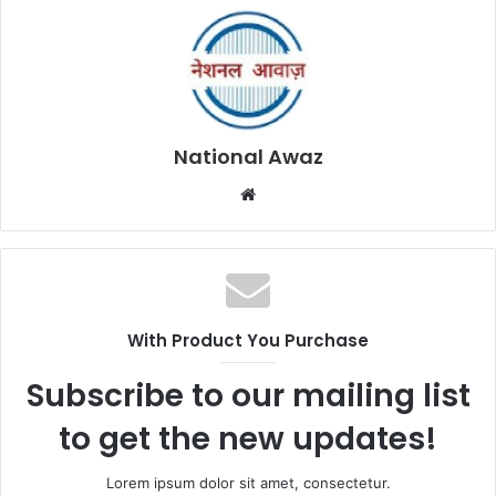
National Awaz
W
e
b
s
i
t
With Product You Purchase
e
Subscribe to our mailing list
to get the new updates!
Lorem ipsum dolor sit amet, consectetur.