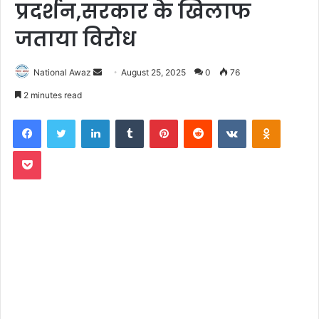
प्रदर्शन,सरकार के खिलाफ
जताया विरोध
National Awaz
S
August 25, 2025
0
76
e
2 minutes read
n
Facebook
Twitter
LinkedIn
Tumblr
Pinterest
Reddit
VKontakte
Odnoklassniki
d
a
Pocket
n
e
m
a
i
l