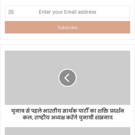
E
n
t
e
r
y
o
u
r
E
m
a
i
l
a
d
d
चुनाव से पहले भारतीय सार्थक पार्टी का शक्ति प्रदर्शन
r
कल, राष्ट्रीय अध्यक्ष करेंगे चुनावी शंखनाद
e
s