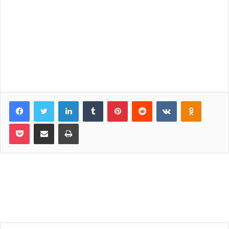
Facebook
Twitter
LinkedIn
Tumblr
Pinterest
Reddit
VKontakte
Odnoklassniki
Pocket
Share via Email
Print