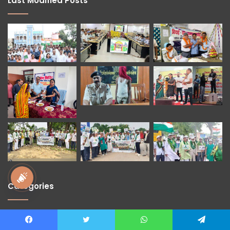
Last Modified Posts
national awaz
Categories
others
768