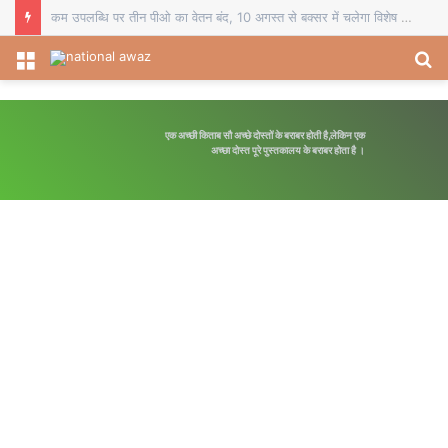
कम उपलब्धि पर तीन पीओ का वेतन बंद, 10 अगस्त से बक्सर में चलेगा विशेष पौधारोपण अभियान
Menu
S
fo
एक अच्छी किताब सौ अच्छे दोस्तों के बराबर होती है,लेकिन एक
अच्छा दोस्त पूरे पुस्तकालय के बराबर होता है ।