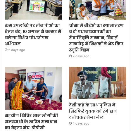
कम उपलब्धि पर तीन पीओ का
चौसा में बीईओ का स्थानांतरण
वेतन बंद, 10 अगस्त से बक्सर में
व दो प्रधानाध्यापकों का
चलेगा विशेष पौधारोपण
सेवानिवृत्ति सम्मान, विदाई
अभियान
समारोह में शिक्षकों ने भेंट किए
स्मृति चिह्न
2 days ago
2 days ago
देशी कट्टे के साथ पुलिस ने
सिरफिरे युवक को रंगे हाथ
सहयोग शिविर आम लोगों की
दबोचकर भेजा जेल
समस्याओं के त्वरित समाधान
4 days ago
का बेहतर मंच: डीडीसी