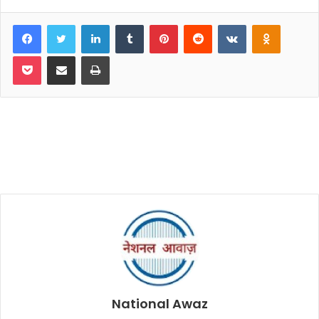
Facebook
Twitter
LinkedIn
Tumblr
Pinterest
Reddit
VKontakte
Odnoklassniki
Pocket
Share via Email
Print
National Awaz