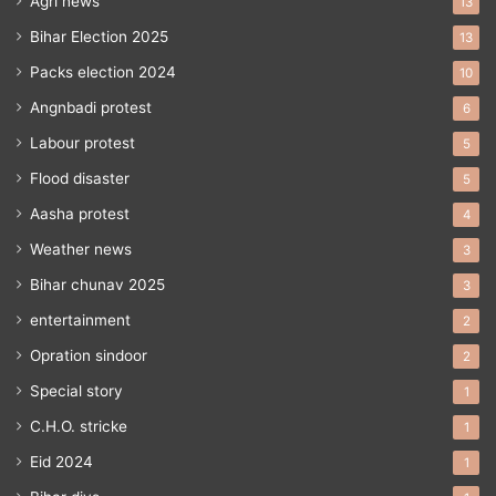
Agri news
13
Bihar Election 2025
13
Packs election 2024
10
Angnbadi protest
6
Labour protest
5
Flood disaster
5
Aasha protest
4
Weather news
3
Bihar chunav 2025
3
entertainment
2
Opration sindoor
2
Special story
1
C.H.O. stricke
1
Eid 2024
1