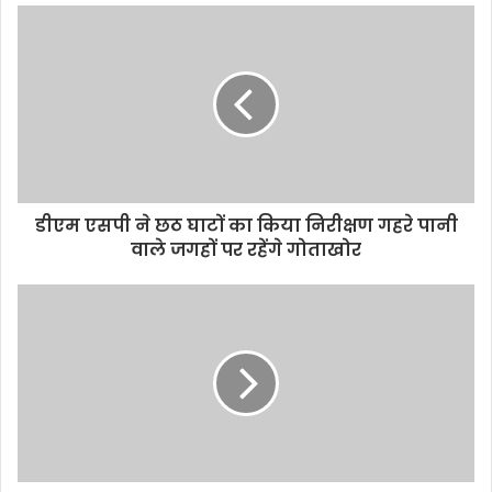
u
r
E
m
a
i
l
a
d
d
डीएम एसपी ने छठ घाटों का किया निरीक्षण गहरे पानी
r
वाले जगहों पर रहेंगे गोताखोर
e
s
s