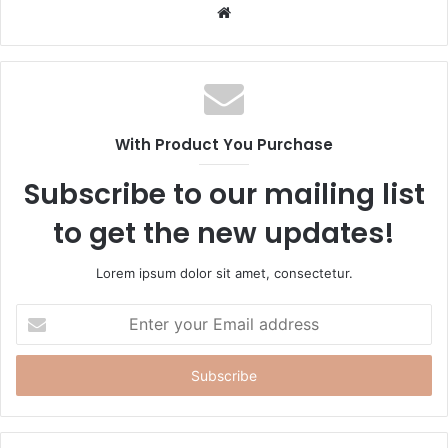
W
e
b
s
i
t
With Product You Purchase
e
Subscribe to our mailing list
to get the new updates!
Lorem ipsum dolor sit amet, consectetur.
E
n
t
e
r
y
o