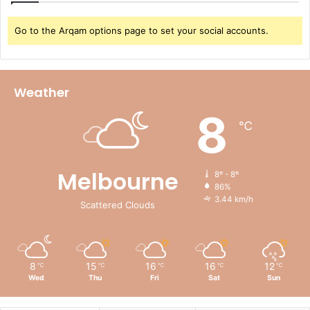
Go to the Arqam options page to set your social accounts.
Weather
8
℃
Melbourne
8º - 8º
86%
3.44 km/h
Scattered Clouds
8
15
16
16
12
℃
℃
℃
℃
℃
Wed
Thu
Fri
Sat
Sun