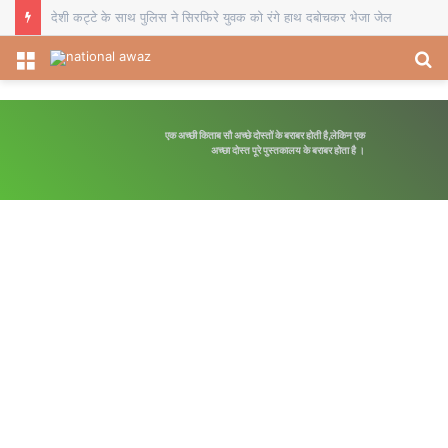
बक्सर में 16 वर्षों बाद पावरलिफ्टिंग का भव्य आगाज़: राजपुर के उमाशंकर पांडेय बने जिला चैंपियन, 505 किग्रा वजन उठाकर लहराया परचम
Menu
S
fo
एक अच्छी किताब सौ अच्छे दोस्तों के बराबर होती है,लेकिन एक
अच्छा दोस्त पूरे पुस्तकालय के बराबर होता है ।