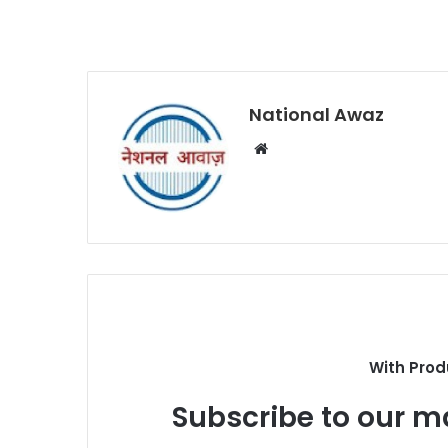
National Awaz
W
e
b
s
i
t
e
With Prod
Subscribe to our ma