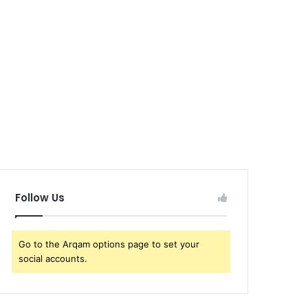
Follow Us
Go to the Arqam options page to set your
social accounts.