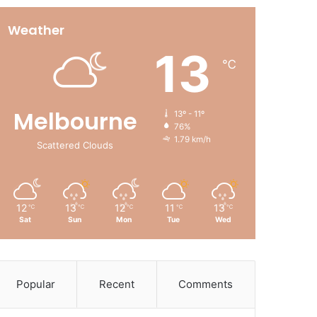
Weather
13
℃
Melbourne
13º - 11º
76%
1.79 km/h
Scattered Clouds
12
13
12
11
13
℃
℃
℃
℃
℃
Sat
Sun
Mon
Tue
Wed
Popular
Recent
Comments