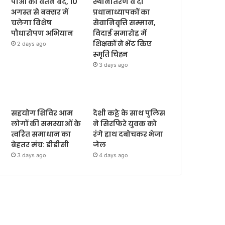
पीओ का वेतन बंद, 10
स्थानांतरण व दो
अगस्त से बक्सर में
प्रधानाध्यापकों का
चलेगा विशेष
सेवानिवृत्ति सम्मान,
पौधारोपण अभियान
विदाई समारोह में
शिक्षकों ने भेंट किए
2 days ago
स्मृति चिह्न
3 days ago
सहयोग शिविर आम
देशी कट्टे के साथ पुलिस
लोगों की समस्याओं के
ने सिरफिरे युवक को
त्वरित समाधान का
रंगे हाथ दबोचकर भेजा
बेहतर मंच: डीडीसी
जेल
3 days ago
4 days ago