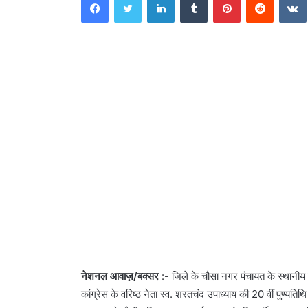
n
d
a
n
e
m
a
i
l
नेशनल आवाज़/बक्सर
:- जिले के चौसा नगर पंचायत के स्थानीय द
कांग्रेस के वरिष्ठ नेता स्व. शरतचंद उपाध्याय की 20 वीं पुण्यत