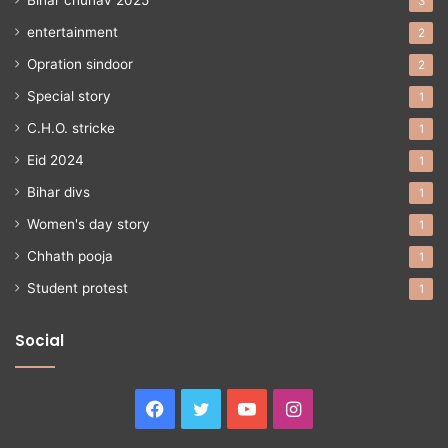
3
entertainment
2
Opration sindoor
2
Special story
1
C.H.O. stricke
1
Eid 2024
1
Bihar divs
1
Women's day story
1
Chhath pooja
1
Student protest
1
Social
Facebook
Twitter
YouTube
Instagram