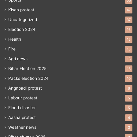
63
Kisan protest
47
Uncategorized
37
Election 2024
16
Health
15
Fire
15
Agri news
13
Bihar Election 2025
13
Packs election 2024
10
Angnbadi protest
6
Labour protest
5
Flood disaster
5
Aasha protest
4
Weather news
3
Bihar chunav 2025