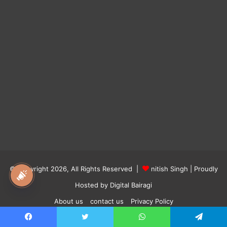
© Copyright 2026, All Rights Reserved |
nitish Singh
| Proudly
national awaz
Hosted by
Digital Bairagi
About us
contact us
Privacy Policy
Facebook
Twitter
YouTube
Instagram