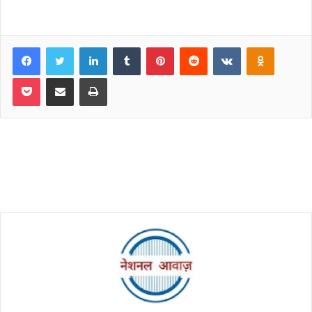
Facebook
Twitter
LinkedIn
Tumblr
Pinterest
Reddit
VKontakte
Odnoklassniki
Pocket
Share via Email
Print