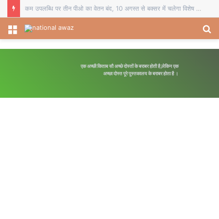
कम उपलब्धि पर तीन पीओ का वेतन बंद, 10 अगस्त से बक्सर में चलेगा विशेष पौधारोपण अभियान
Menu
S
fo
एक अच्छी किताब सौ अच्छे दोस्तों के बराबर होती है,लेकिन एक
अच्छा दोस्त पूरे पुस्तकालय के बराबर होता है ।