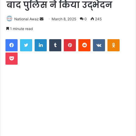
बाद पुलिस ने किया उद्भेदन
National Awaz
S
March 8, 2025
0
245
e
1 minute read
n
Facebook
Twitter
LinkedIn
Tumblr
Pinterest
Reddit
VKontakte
Odnoklassniki
d
a
Pocket
n
e
m
a
i
l