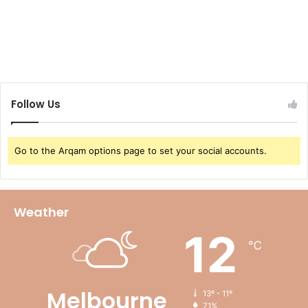
Follow Us
Go to the Arqam options page to set your social accounts.
Weather
12
℃
Melbourne
13º - 11º
71%