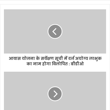
y
o
u
r
E
m
a
i
l
a
d
d
आवास योजना के सर्वेक्षण सूची में दर्ज अयोग्य लाभुक
r
का नाम होगा विलोपित : बीडीओ
e
s
s