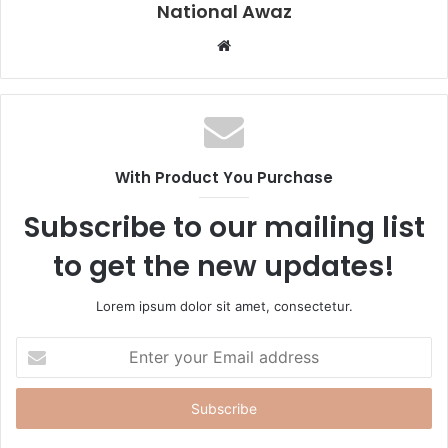
National Awaz
W
e
b
s
i
t
With Product You Purchase
e
Subscribe to our mailing list
to get the new updates!
Lorem ipsum dolor sit amet, consectetur.
E
n
t
e
r