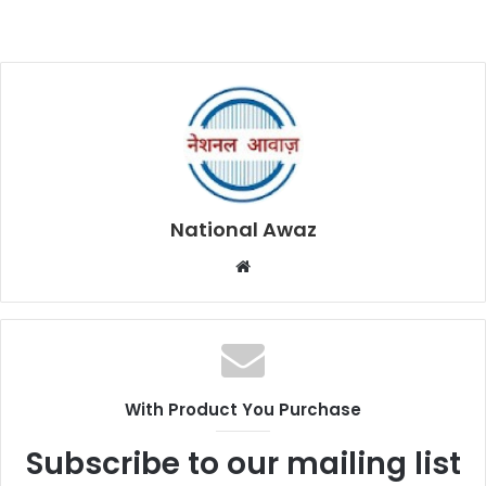
National Awaz
W
e
b
s
i
t
With Product You Purchase
e
Subscribe to our mailing list