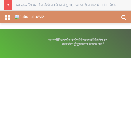
चौसा में बीईओ का स्थानांतरण व दो प्रधानाध्यापकों का सेवानिवृत्ति सम्मान, विदाई समारोह में शिक्षकों ने भेंट किए स्मृति चिह्न
Menu
S
fo
एक अच्छी किताब सौ अच्छे दोस्तों के बराबर होती है,लेकिन एक
अच्छा दोस्त पूरे पुस्तकालय के बराबर होता है ।