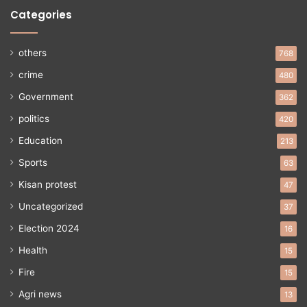
Categories
others
768
crime
480
Government
362
politics
420
Education
213
Sports
63
Kisan protest
47
Uncategorized
37
Election 2024
16
Health
15
Fire
15
Agri news
13