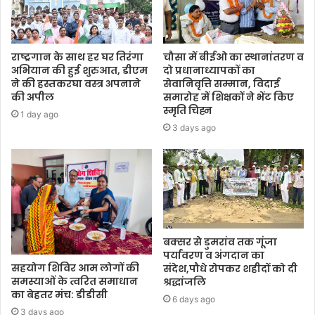
राष्ट्रगान के साथ हर घर तिरंगा
चौसा में बीईओ का स्थानांतरण व
अभियान की हुई शुरुआत, डीएम
दो प्रधानाध्यापकों का
ने की हस्तकरघा वस्त्र अपनाने
सेवानिवृत्ति सम्मान, विदाई
की अपील
समारोह में शिक्षकों ने भेंट किए
स्मृति चिह्न
1 day ago
3 days ago
बक्सर से डुमरांव तक गूंजा
पर्यावरण व अंगदान का
सहयोग शिविर आम लोगों की
संदेश,पौधे रोपकर शहीदों को दी
समस्याओं के त्वरित समाधान
श्रद्धांजलि
का बेहतर मंच: डीडीसी
6 days ago
3 days ago