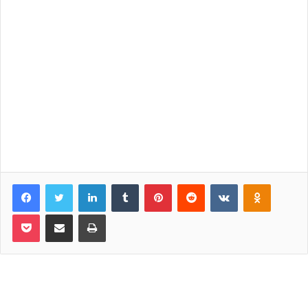
Facebook
Twitter
LinkedIn
Tumblr
Pinterest
Reddit
VKontakte
Odnoklassniki
Pocket
Share via Email
Print