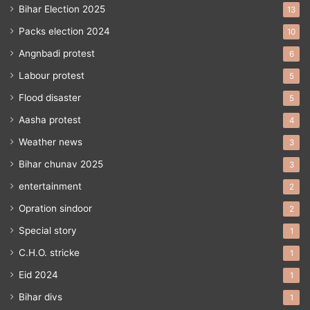
Bihar Election 2025
13
Packs election 2024
10
Angnbadi protest
6
Labour protest
5
Flood disaster
5
Aasha protest
4
Weather news
3
Bihar chunav 2025
3
entertainment
2
Opration sindoor
2
Special story
1
C.H.O. stricke
1
Eid 2024
1
Bihar divs
1