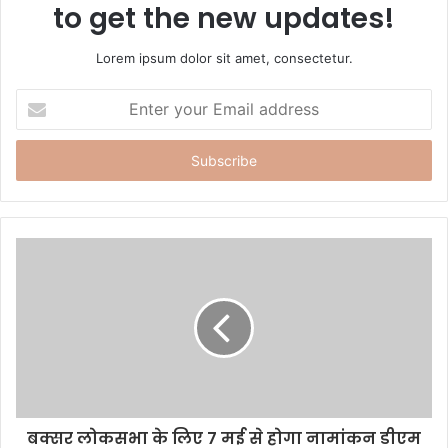
to get the new updates!
Lorem ipsum dolor sit amet, consectetur.
E
n
t
e
r
y
o
u
r
E
m
a
i
l
a
d
d
बक्सर लोकसभा के लिए 7 मई से होगा नामांकन डीएम