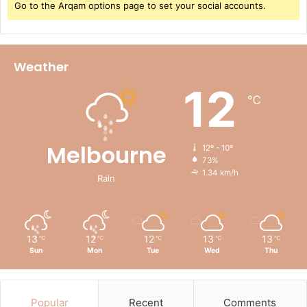
Go to the Arqam options page to set your social accounts.
Weather
12
℃
Melbourne
12º - 10º
73%
1.34 km/h
Rain
13
12
12
13
13
℃
℃
℃
℃
℃
Sun
Mon
Tue
Wed
Thu
Popular
Recent
Comments