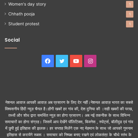
Women's day story
1
Chhath pooja
1
Student protest
1
Social
Facebook
Twitter
YouTube
Instagram
नेशनल आवाज आपकी आवाज़ अब प्रसारण के लिए देर नहीं।नेशनल आवाज़ भारत का सबसे
विश्वसनीय हिंदी न्यूज़ चैनल है।होंगी खबरें हर गांव की, देश दुनिया की ।सही खबरों की परख,
तथ्यों और शोध द्वारा समर्थित न्यूज़ का होगा प्रसारण। अब नई तकनीक के साथ विभिन्न
समाचारों का होगा संग्रह। जिसमें आप देखेंगे पॉलिटिक्स, बिजनेस , स्पोर्ट्स, बॉलीवुड एवं गांव
में छुपी हुई इतिहास की झलक। हर सप्ताह मिलेंगे एक नए मेहमान के साथ जो आपको गुमनाम
इतिहास से करायेंगे रूबरू । समाचार को निष्पक्ष बनाए रखने एवं लोकतंत्र के चौथे स्तंभ के