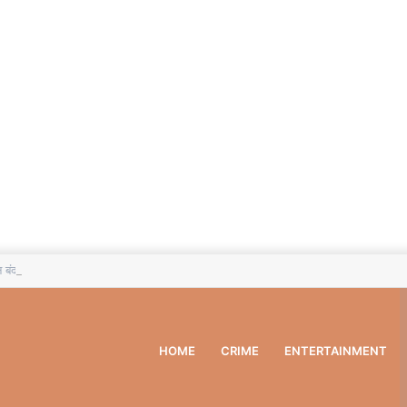
बंद, 10 अगस्त से बक्सर में चलेगा विशेष पौधारोपण अभियान
HOME
CRIME
ENTERTAINMENT