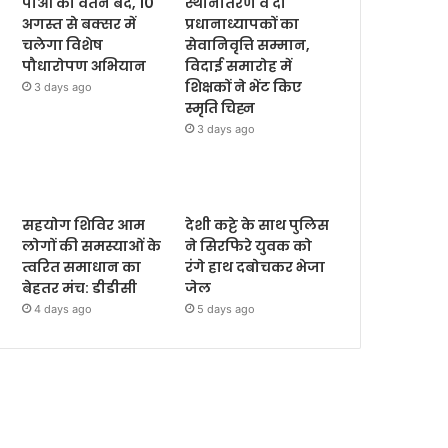
पीओ का वेतन बंद, 10
स्थानांतरण व दो
अगस्त से बक्सर में
प्रधानाध्यापकों का
चलेगा विशेष
सेवानिवृत्ति सम्मान,
पौधारोपण अभियान
विदाई समारोह में
शिक्षकों ने भेंट किए
3 days ago
स्मृति चिह्न
3 days ago
सहयोग शिविर आम
देशी कट्टे के साथ पुलिस
लोगों की समस्याओं के
ने सिरफिरे युवक को
त्वरित समाधान का
रंगे हाथ दबोचकर भेजा
बेहतर मंच: डीडीसी
जेल
4 days ago
5 days ago