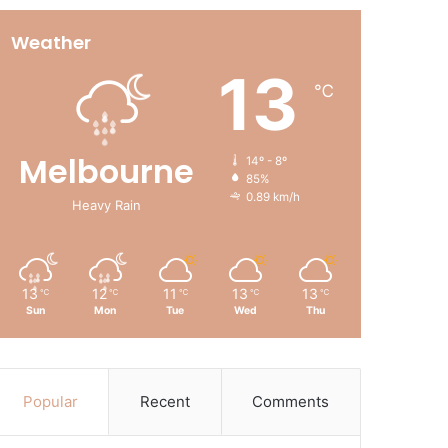
Weather
13
℃
Melbourne
14º - 8º
85%
0.89 km/h
Heavy Rain
13
12
11
13
13
℃
℃
℃
℃
℃
Sun
Mon
Tue
Wed
Thu
Popular
Recent
Comments