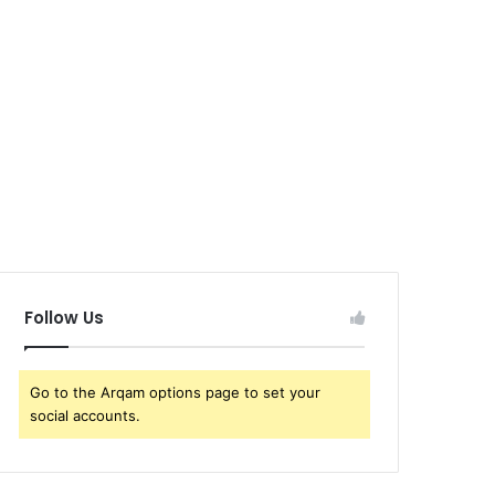
Follow Us
Go to the Arqam options page to set your
social accounts.