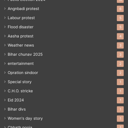
Angnbadi protest
6
Labour protest
5
Flood disaster
5
Aasha protest
4
Weather news
3
Bihar chunav 2025
3
entertainment
2
Opration sindoor
2
Special story
1
C.H.O. stricke
1
Eid 2024
1
Bihar divs
1
Women's day story
1
Chhath pooja
1