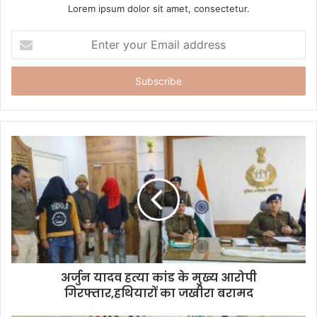
Lorem ipsum dolor sit amet, consectetur.
E
n
t
e
r
y
o
u
r
E
m
a
i
l
a
d
d
अर्जुन यादव हत्या कांड के मुख्य आरोपी
r
गिरफ्तार,हथियारों का जखीरा बरामद
e