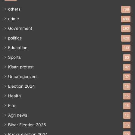
others
768
crime
480
Government
362
politics
420
Education
213
Sports
63
Kisan protest
47
Uncategorized
37
Election 2024
16
Health
15
Fire
15
Agri news
13
Bihar Election 2025
13
Packs election 2024
10