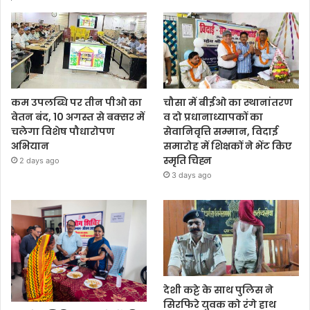
कम उपलब्धि पर तीन पीओ का
चौसा में बीईओ का स्थानांतरण
वेतन बंद, 10 अगस्त से बक्सर में
व दो प्रधानाध्यापकों का
चलेगा विशेष पौधारोपण
सेवानिवृत्ति सम्मान, विदाई
अभियान
समारोह में शिक्षकों ने भेंट किए
स्मृति चिह्न
2 days ago
3 days ago
देशी कट्टे के साथ पुलिस ने
सिरफिरे युवक को रंगे हाथ