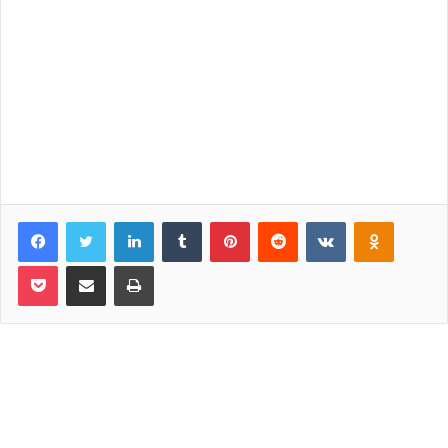
Facebook
Twitter
LinkedIn
Tumblr
Pinterest
Reddit
VKontakte
Odnoklassniki
Pocket
Share via Email
Print