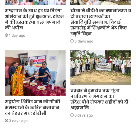
राष्ट्रगान के साथ हर घर तिरंगा
चौसा में बीईओ का स्थानांतरण व
अभियान की हुई शुरुआत, डीएम
दो प्रधानाध्यापकों का
ने की हस्तकरघा वस्त्र अपनाने
सेवानिवृत्ति सम्मान, विदाई
की अपील
समारोह में शिक्षकों ने भेंट किए
स्मृति चिह्न
1 day ago
3 days ago
बक्सर से डुमरांव तक गूंजा
पर्यावरण व अंगदान का
सहयोग शिविर आम लोगों की
संदेश,पौधे रोपकर शहीदों को दी
समस्याओं के त्वरित समाधान
श्रद्धांजलि
का बेहतर मंच: डीडीसी
6 days ago
3 days ago