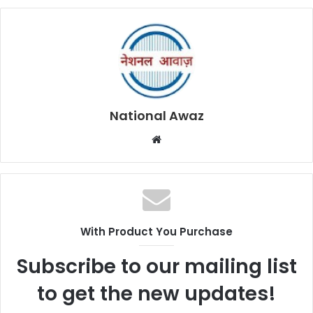
National Awaz
W
e
b
s
i
t
With Product You Purchase
e
Subscribe to our mailing list
to get the new updates!