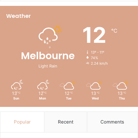
Weather
12
℃
Melbourne
13º - 11º
74%
2.24 km/h
Light Rain
13
12
12
13
13
℃
℃
℃
℃
℃
Sun
Mon
Tue
Wed
Thu
Popular
Recent
Comments