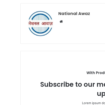
National Awaz
W
e
b
s
i
t
e
With Prod
Subscribe to our ma
up
Lorem ipsum dol