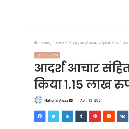
Home
/
Election 2024
/
आदर्श आचार संहिता में सीओ ने जप्त
Election 2024
आदर्श आचार संहिता
किया 1.15 लाख रु
National Awaz
S
April 13, 2024
e
Facebook
Twitter
LinkedIn
Tumblr
Pinterest
Reddit
VK
n
d
a