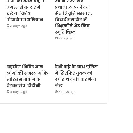
पीओ का वेतन बंद, 10
स्थानांतरण व दो
अगस्त से बक्सर में
प्रधानाध्यापकों का
चलेगा विशेष
सेवानिवृत्ति सम्मान,
पौधारोपण अभियान
विदाई समारोह में
शिक्षकों ने भेंट किए
3 days ago
स्मृति चिह्न
3 days ago
सहयोग शिविर आम
देशी कट्टे के साथ पुलिस
लोगों की समस्याओं के
ने सिरफिरे युवक को
त्वरित समाधान का
रंगे हाथ दबोचकर भेजा
बेहतर मंच: डीडीसी
जेल
4 days ago
5 days ago