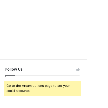
Follow Us
Go to the Arqam options page to set your
social accounts.