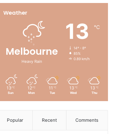
Weather
13
℃
Melbourne
14º - 8º
85%
0.89 km/h
Heavy Rain
13
12
11
13
13
℃
℃
℃
℃
℃
Sun
Mon
Tue
Wed
Thu
Popular
Recent
Comments