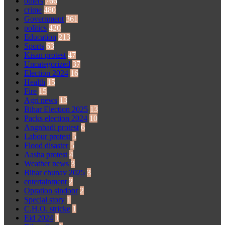
others
766
crime
480
Government
361
politics
420
Education
213
Sports
63
Kisan protest
47
Uncategorized
37
Election 2024
16
Health
15
Fire
15
Agri news
13
Bihar Election 2025
13
Packs election 2024
10
Angnbadi protest
6
Labour protest
5
Flood disaster
5
Aasha protest
4
Weather news
3
Bihar chunav 2025
3
entertainment
2
Opration sindoor
2
Special story
1
C.H.O. stricke
1
Eid 2024
1