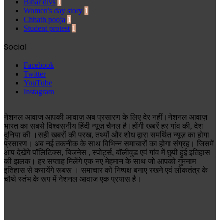
Bihar divs
1
Women's day story
1
Chhath pooja
1
Student protest
1
Social
Facebook
Twitter
YouTube
Instagram
नेशनल आवाज आपकी आवाज़ अब प्रसारण के लिए देर नहीं।नेशनल आवाज़
भारत का सबसे विश्वसनीय हिंदी न्यूज़ चैनल है।होंगी खबरें हर गांव की, देश
दुनिया की ।सही खबरों की परख, तथ्यों और शोध द्वारा समर्थित न्यूज़ का होगा
प्रसारण। अब नई तकनीक के साथ विभिन्न समाचारों का होगा संग्रह। जिसमें
आप देखेंगे पॉलिटिक्स, बिजनेस , स्पोर्ट्स, बॉलीवुड एवं गांव में छुपी हुई इतिहास
की झलक। हर सप्ताह मिलेंगे एक नए मेहमान के साथ जो आपको गुमनाम
इतिहास से करायेंगे रूबरू । समाचार को निष्पक्ष बनाए रखने एवं लोकतंत्र के
चौथे स्तंभ के रूप में नेशनल आवाज एक प्रयास है।