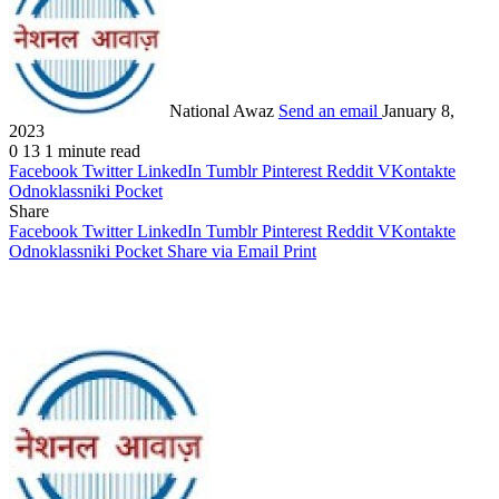
National Awaz
Send an email
January 8,
2023
0
13
1 minute read
Facebook
Twitter
LinkedIn
Tumblr
Pinterest
Reddit
VKontakte
Odnoklassniki
Pocket
Share
Facebook
Twitter
LinkedIn
Tumblr
Pinterest
Reddit
VKontakte
Odnoklassniki
Pocket
Share via Email
Print