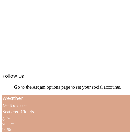
Follow Us
Go to the Arqam options page to set your social accounts.
Weather
Melbourne
Scattered Clouds
℃
8
9º - 7º
91%