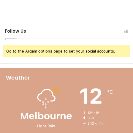
Follow Us
Go to the Arqam options page to set your social accounts.
Weather
12
℃
Melbourne
13º - 8º
85%
3.13 km/h
Light Rain