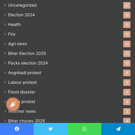
Uncategorized
37
Election 2024
16
Health
15
Fire
15
Agri news
13
Bihar Election 2025
13
Packs election 2024
10
Angnbadi protest
6
Labour protest
5
Flood disaster
5
Aasha protest
4
national awaz
Weather news
3
Bihar chunav 2025
3
entertainment
2