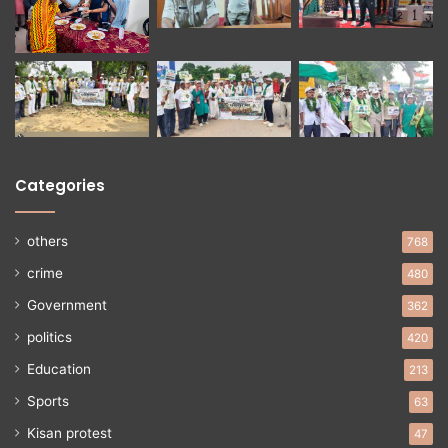
Categories
others
768
crime
480
Government
362
politics
420
Education
213
Sports
63
Kisan protest
47