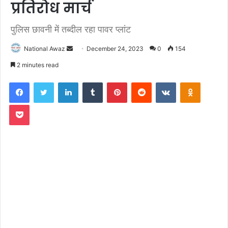
प्रतिरोध मार्च
पुलिस छावनी में तब्दील रहा पावर प्लांट
National Awaz
S
December 24, 2023
0
154
e
2 minutes read
n
Facebook
Twitter
LinkedIn
Tumblr
Pinterest
Reddit
VKontakte
Odnoklassniki
d
a
Pocket
n
e
m
a
i
l