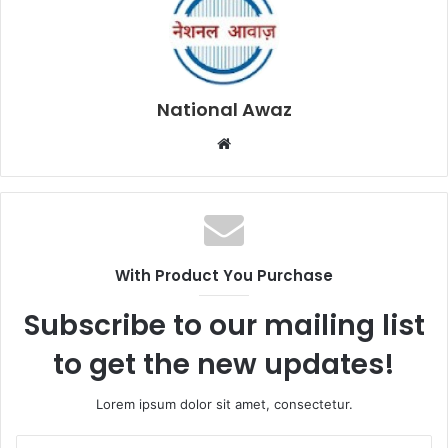
National Awaz
W
e
b
s
i
t
With Product You Purchase
e
Subscribe to our mailing list
to get the new updates!
Lorem ipsum dolor sit amet, consectetur.
E