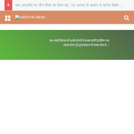
चौसा में बीईओ का स्थानांतरण व दो प्रधानाध्यापकों का सेवानिवृत्ति सम्मान, विदाई समारोह में शिक्षकों ने भेंट किए स्मृति चिह्न
Menu
S
fo
एक अच्छी किताब सौ अच्छे दोस्तों के बराबर होती है,लेकिन एक
अच्छा दोस्त पूरे पुस्तकालय के बराबर होता है ।