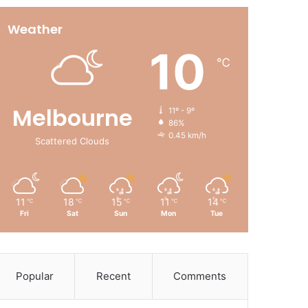
Weather
10
℃
Melbourne
11º - 9º
86%
0.45 km/h
Scattered Clouds
11
18
15
11
14
℃
℃
℃
℃
℃
Fri
Sat
Sun
Mon
Tue
Popular
Recent
Comments