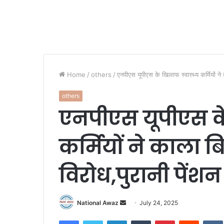
Home
/
others
/
एनपीएस यूपीएस के खिलाफ स्वास्थ्य कर्मियों 
others
एनपीएस यूपीएस के
कर्मियों ने काला
विरोध,पुरानी पें
National Awaz
S
July 24, 2025
e
Facebook
Twitter
LinkedIn
Tumblr
Pinterest
Reddit
VK