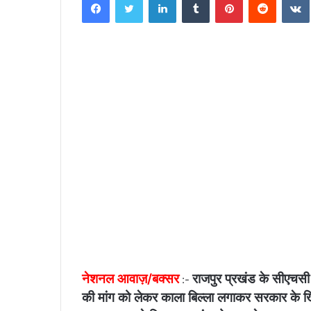
n
d
a
n
e
m
a
i
l
नेशनल आवाज़/बक्सर
राजपुर प्रखंड के सीएचसी प
:-
की मांग को लेकर काला बिल्ला लगाकर सरकार के ख