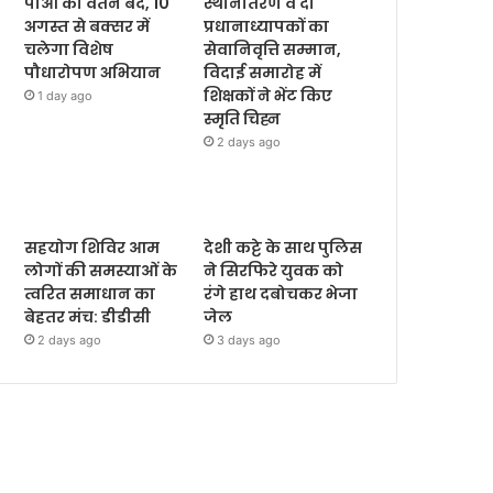
पीओ का वेतन बंद, 10
स्थानांतरण व दो
अगस्त से बक्सर में
प्रधानाध्यापकों का
चलेगा विशेष
सेवानिवृत्ति सम्मान,
पौधारोपण अभियान
विदाई समारोह में
शिक्षकों ने भेंट किए
1 day ago
स्मृति चिह्न
2 days ago
सहयोग शिविर आम
देशी कट्टे के साथ पुलिस
लोगों की समस्याओं के
ने सिरफिरे युवक को
त्वरित समाधान का
रंगे हाथ दबोचकर भेजा
बेहतर मंच: डीडीसी
जेल
2 days ago
3 days ago