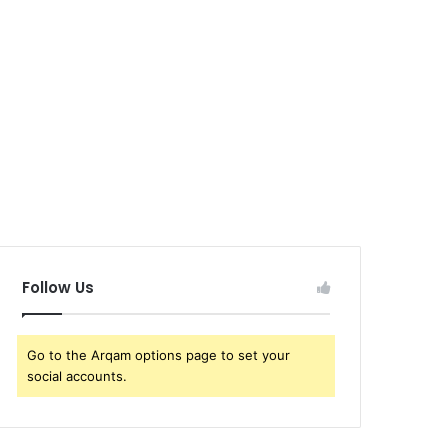
Follow Us
Go to the Arqam options page to set your
social accounts.