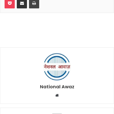
National Awaz
W
e
b
s