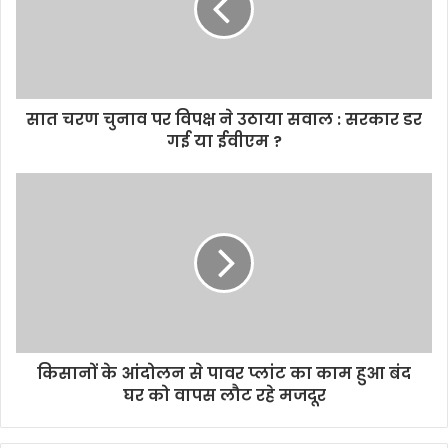
a
i
l
a
d
d
सात चरण चुनाव पर विपक्ष ने उठाया सवाल : सरकार डर
r
गई या ईवीएम ?
e
s
s
किसानों के आंदोलन से पावर प्लांट का काम हुआ बंद
घर को वापस लौट रहे मजदूर