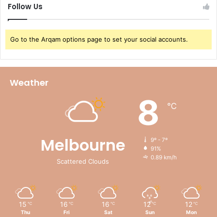
Follow Us
Go to the Arqam options page to set your social accounts.
Weather
8
℃
Melbourne
9º - 7º
91%
0.89 km/h
Scattered Clouds
15
16
16
12
12
℃
℃
℃
℃
℃
Thu
Fri
Sat
Sun
Mon