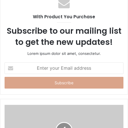
i
t
With Product You Purchase
e
Subscribe to our mailing list
to get the new updates!
Lorem ipsum dolor sit amet, consectetur.
E
n
t
e
r
y
o
u
r
E
m