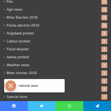
Fire
15
Agri news
13
Bihar Election 2025
13
Packs election 2024
10
Angnbadi protest
6
Labour protest
5
Flood disaster
5
Aasha protest
4
Weather news
3
Bihar chunav 2025
3
entertainment
2
national awaz
Opration sindoor
2
Special story
1
C.H.O. stricke
1