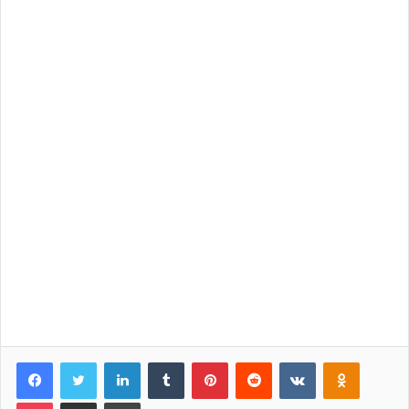
Facebook
Twitter
LinkedIn
Tumblr
Pinterest
Reddit
VKontakte
Odnoklassniki
Pocket
Share via Email
Print