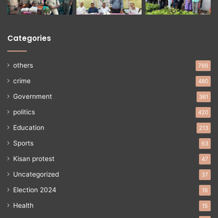
Categories
others
766
crime
480
Government
361
politics
420
Education
213
Sports
63
Kisan protest
47
Uncategorized
37
Election 2024
16
Health
15