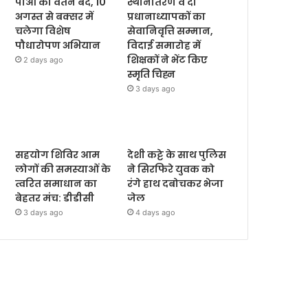
पीओ का वेतन बंद, 10
स्थानांतरण व दो
अगस्त से बक्सर में
प्रधानाध्यापकों का
चलेगा विशेष
सेवानिवृत्ति सम्मान,
पौधारोपण अभियान
विदाई समारोह में
शिक्षकों ने भेंट किए
2 days ago
स्मृति चिह्न
3 days ago
सहयोग शिविर आम
देशी कट्टे के साथ पुलिस
लोगों की समस्याओं के
ने सिरफिरे युवक को
त्वरित समाधान का
रंगे हाथ दबोचकर भेजा
बेहतर मंच: डीडीसी
जेल
3 days ago
4 days ago