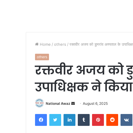
Home
/
others
/
रक्तवीर अजय को डुमरांव अस्पताल के उपाधिक्ष
others
रक्तवीर अजय को ड
उपाधिक्षक ने किय
National Awaz
S
August 6, 2025
e
Facebook
Twitter
LinkedIn
Tumblr
Pinterest
Reddit
VK
n
d
a