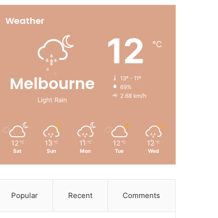
Weather
12
℃
Melbourne
13º - 11º
69%
2.68 km/h
Light Rain
12
13
11
12
12
℃
℃
℃
℃
℃
Sat
Sun
Mon
Tue
Wed
Popular
Recent
Comments