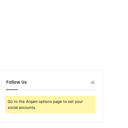
Follow Us
Go to the Arqam options page to set your
social accounts.