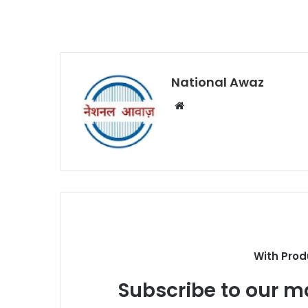
National Awaz
W
e
b
s
i
t
e
With Prod
Subscribe to our ma