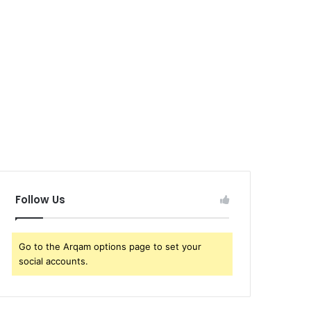
Follow Us
Go to the Arqam options page to set your
social accounts.