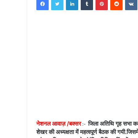
n
d
a
n
e
m
a
i
l
नेशनल आवाज़ /बक्सर
जिला अतिथि गृह सभा कक्
:-
शेखर की अध्यक्षता में महत्वपूर्ण बैठक की गयी.जिसम