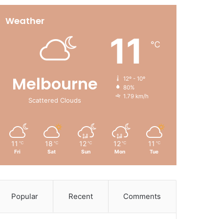
Weather
11
℃
Melbourne
12º - 10º
80%
1.79 km/h
Scattered Clouds
11
18
12
12
11
℃
℃
℃
℃
℃
Fri
Sat
Sun
Mon
Tue
Popular
Recent
Comments