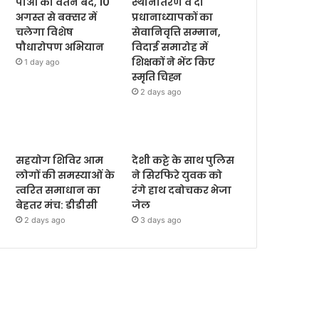
पीओ का वेतन बंद, 10
स्थानांतरण व दो
अगस्त से बक्सर में
प्रधानाध्यापकों का
चलेगा विशेष
सेवानिवृत्ति सम्मान,
पौधारोपण अभियान
विदाई समारोह में
शिक्षकों ने भेंट किए
1 day ago
स्मृति चिह्न
2 days ago
सहयोग शिविर आम
देशी कट्टे के साथ पुलिस
लोगों की समस्याओं के
ने सिरफिरे युवक को
त्वरित समाधान का
रंगे हाथ दबोचकर भेजा
बेहतर मंच: डीडीसी
जेल
2 days ago
3 days ago