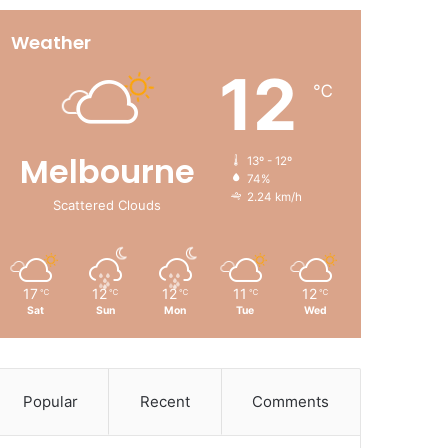
Weather
12
℃
Melbourne
13º - 12º
74%
2.24 km/h
Scattered Clouds
17
12
12
11
12
℃
℃
℃
℃
℃
Sat
Sun
Mon
Tue
Wed
Popular
Recent
Comments