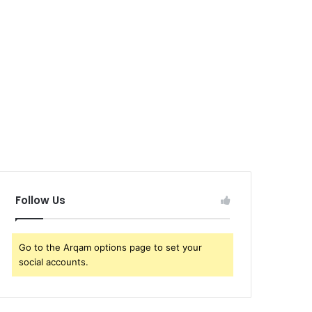
Follow Us
Go to the Arqam options page to set your
social accounts.