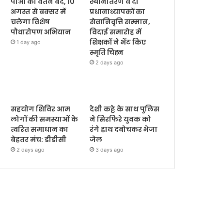
पीओ का वेतन बंद, 10
स्थानांतरण व दो
अगस्त से बक्सर में
प्रधानाध्यापकों का
चलेगा विशेष
सेवानिवृत्ति सम्मान,
पौधारोपण अभियान
विदाई समारोह में
शिक्षकों ने भेंट किए
1 day ago
स्मृति चिह्न
2 days ago
सहयोग शिविर आम
देशी कट्टे के साथ पुलिस
लोगों की समस्याओं के
ने सिरफिरे युवक को
त्वरित समाधान का
रंगे हाथ दबोचकर भेजा
बेहतर मंच: डीडीसी
जेल
2 days ago
3 days ago