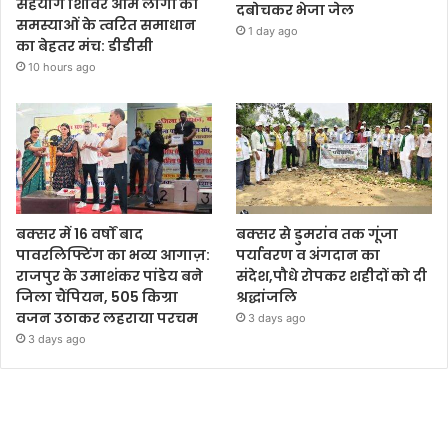
सहयोग शिविर आम लोगों की
दबोचकर भेजा जेल
समस्याओं के त्वरित समाधान
1 day ago
का बेहतर मंच: डीडीसी
10 hours ago
बक्सर में 16 वर्षों बाद
बक्सर से डुमरांव तक गूंजा
पावरलिफ्टिंग का भव्य आगाज़:
पर्यावरण व अंगदान का
राजपुर के उमाशंकर पांडेय बने
संदेश,पौधे रोपकर शहीदों को दी
जिला चैंपियन, 505 किग्रा
श्रद्धांजलि
वजन उठाकर लहराया परचम
3 days ago
3 days ago