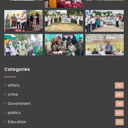
Categories
others
767
crime
480
Government
361
politics
420
Education
213