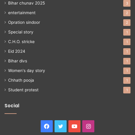
Bihar chunav 2025
3
entertainment
2
Opration sindoor
2
Special story
1
C.H.O. stricke
1
Eid 2024
1
Bihar divs
1
Women's day story
1
Chhath pooja
1
Student protest
1
Social
Facebook
Twitter
YouTube
Instagram