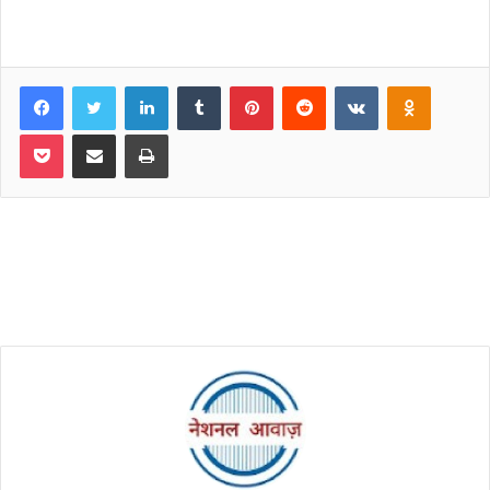
Facebook
Twitter
LinkedIn
Tumblr
Pinterest
Reddit
VKontakte
Odnoklassniki
Pocket
Share via Email
Print