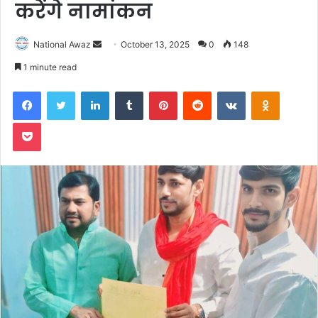
करेंगे नामांकन
National Awaz
S
October 13, 2025
0
148
e
1 minute read
n
Facebook
Twitter
LinkedIn
Tumblr
Pinterest
Reddit
VKontakte
Odnoklassniki
d
a
Pocket
n
e
m
a
i
l