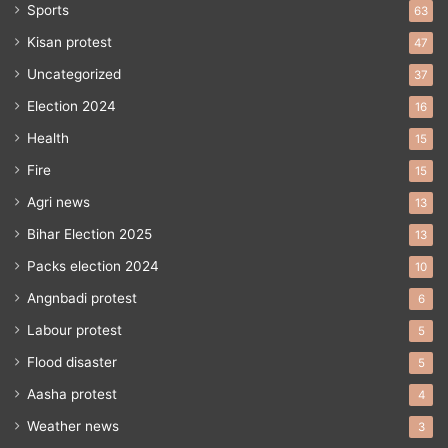
Sports
63
Kisan protest
47
Uncategorized
37
Election 2024
16
Health
15
Fire
15
Agri news
13
Bihar Election 2025
13
Packs election 2024
10
Angnbadi protest
6
Labour protest
5
Flood disaster
5
Aasha protest
4
Weather news
3