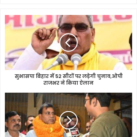
y
o
u
r
E
m
a
i
l
a
d
d
सुभासपा बिहार में 52 सीटों पर लड़ेगी चुनाव,ओपी
r
राजभर ने किया ऐलान
e
s
s