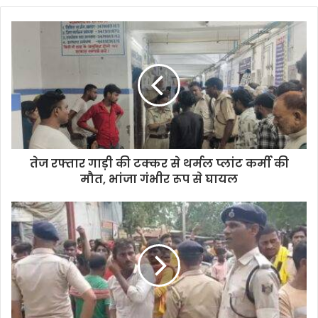
o
u
r
E
m
a
i
l
a
d
d
तेज रफ्तार गाड़ी की टक्कर से थर्मल प्लांट कर्मी की
r
मौत, भांजा गंभीर रूप से घायल
e
s
s