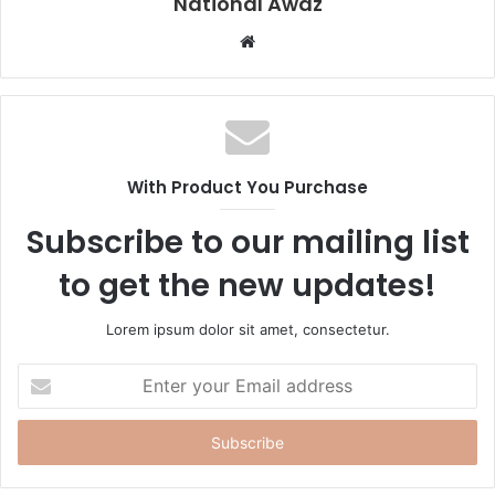
National Awaz
W
e
b
s
i
t
With Product You Purchase
e
Subscribe to our mailing list
to get the new updates!
Lorem ipsum dolor sit amet, consectetur.
E
n
t
e
r
y