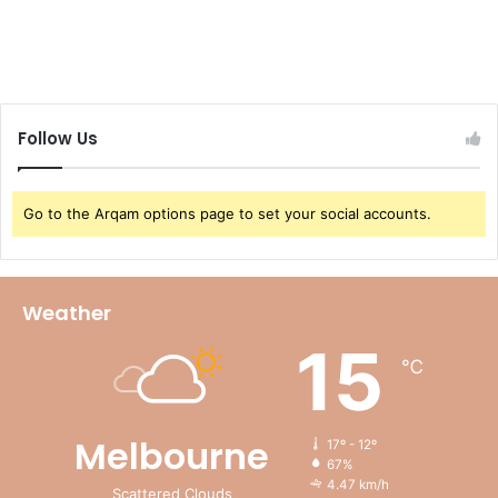
Follow Us
Go to the Arqam options page to set your social accounts.
Weather
15
℃
Melbourne
17º - 12º
67%
4.47 km/h
Scattered Clouds