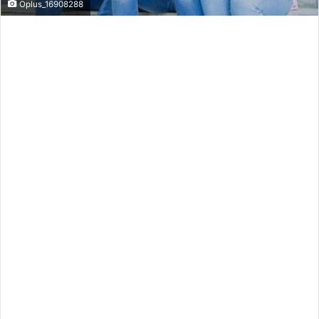
Oplus_16908288