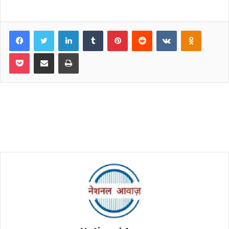
Facebook
Twitter
LinkedIn
Tumblr
Pinterest
Reddit
VKontakte
Odnoklassniki
Pocket
Share via Email
Print