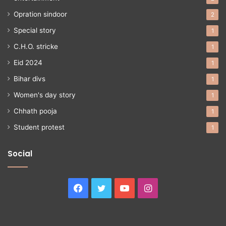
Opration sindoor
2
Special story
1
C.H.O. stricke
1
Eid 2024
1
Bihar divs
1
Women's day story
1
Chhath pooja
1
Student protest
1
Social
Facebook
Twitter
YouTube
Instagram