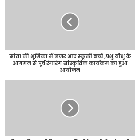
r
E
m
a
i
l
a
d
d
सांता की भूमिका में नजर आए स्कूली बच्चे ,प्रभु यीशु के
r
आगमन से पूर्व रंगारंग सांस्कृतिक कार्यक्रम का हुआ
e
आयोजन
s
s