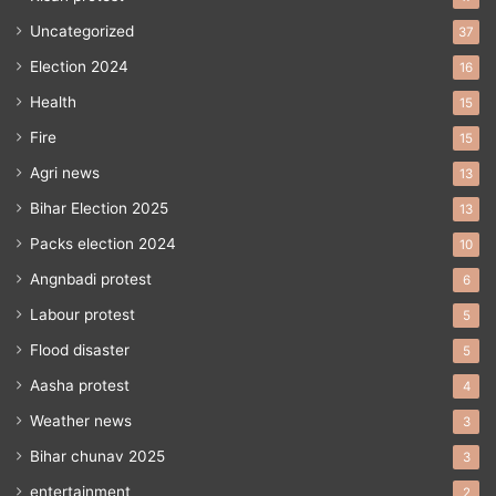
Uncategorized
37
Election 2024
16
Health
15
Fire
15
Agri news
13
Bihar Election 2025
13
Packs election 2024
10
Angnbadi protest
6
Labour protest
5
Flood disaster
5
Aasha protest
4
Weather news
3
Bihar chunav 2025
3
entertainment
2