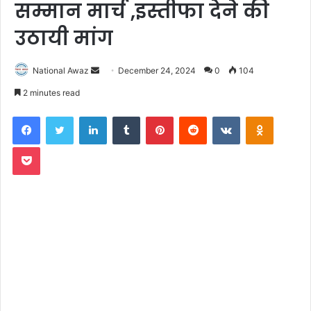
सम्मान मार्च ,इस्तीफा देने की
उठायी मांग
National Awaz
S
December 24, 2024
0
104
e
2 minutes read
n
Facebook
Twitter
LinkedIn
Tumblr
Pinterest
Reddit
VKontakte
Odnoklassniki
d
a
Pocket
n
e
m
a
i
l