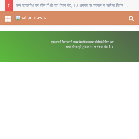
चौसा में बीईओ का स्थानांतरण व दो प्रधानाध्यापकों का सेवानिवृत्ति सम्मान, विदाई समारोह में शिक्षकों ने भेंट किए स्मृति चिह्न
Menu
S
fo
एक अच्छी किताब सौ अच्छे दोस्तों के बराबर होती है,लेकिन एक
अच्छा दोस्त पूरे पुस्तकालय के बराबर होता है ।