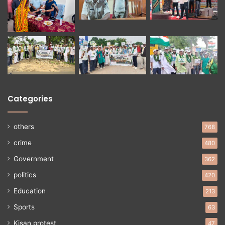
Categories
others
768
crime
480
Government
362
politics
420
Education
213
Sports
63
Kisan protest
47