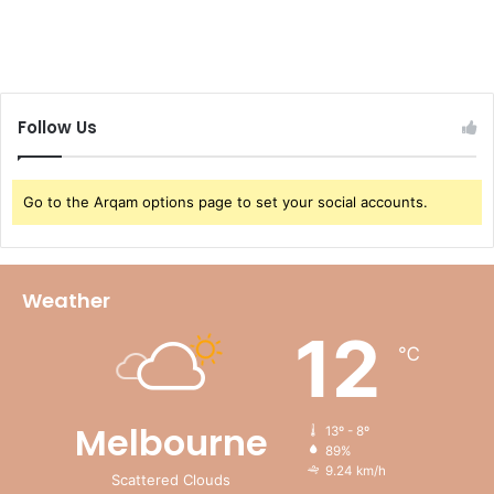
Follow Us
Go to the Arqam options page to set your social accounts.
Weather
12
℃
Melbourne
13º - 8º
89%
9.24 km/h
Scattered Clouds