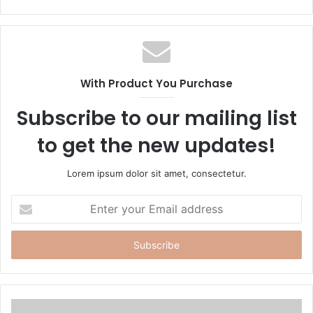
e
b
s
i
t
With Product You Purchase
e
Subscribe to our mailing list
to get the new updates!
Lorem ipsum dolor sit amet, consectetur.
E
n
t
e
r
y
o
u