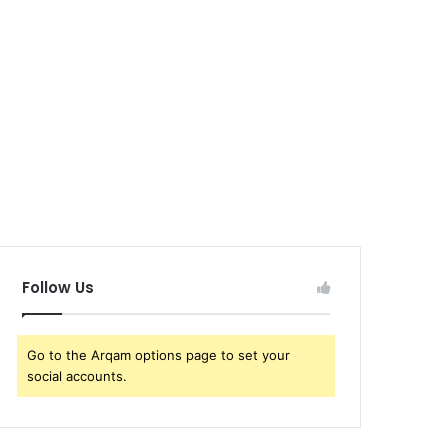
Follow Us
Go to the Arqam options page to set your
social accounts.