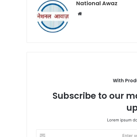
National Awaz
W
e
b
s
i
t
e
With Prod
Subscribe to our ma
up
Lorem ipsum dol
E