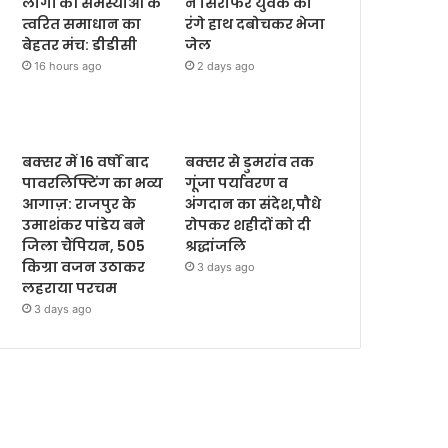
लोगों की समस्याओं के
ने सिरफिरे युवक को
त्वरित समाधान का
रंगे हाथ दबोचकर भेजा
बेहतर मंच: डीडीसी
जेल
16 hours ago
2 days ago
बक्सर में 16 वर्षों बाद
बक्सर से डुमरांव तक
पावरलिफ्टिंग का भव्य
गूंजा पर्यावरण व
आगाज़: राजपुर के
अंगदान का संदेश,पौधे
उमाशंकर पांडेय बने
रोपकर शहीदों को दी
जिला चैंपियन, 505
श्रद्धांजलि
किग्रा वजन उठाकर
3 days ago
लहराया परचम
3 days ago