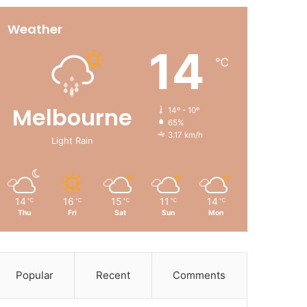
Weather
14
℃
Melbourne
14º - 10º
65%
3.17 km/h
Light Rain
14
16
15
11
14
℃
℃
℃
℃
℃
Thu
Fri
Sat
Sun
Mon
Popular
Recent
Comments