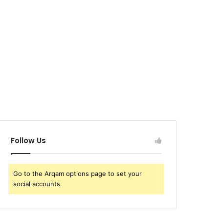
Follow Us
Go to the Arqam options page to set your
social accounts.