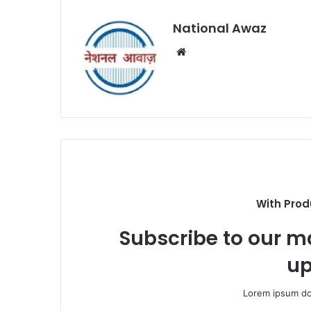
National Awaz
W
e
b
s
i
t
e
With Prod
Subscribe to our ma
up
Lorem ipsum dol