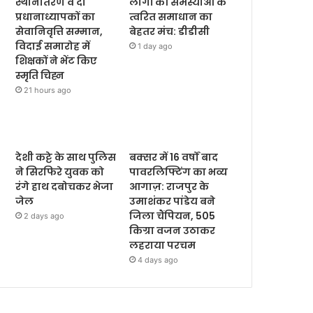
स्थानांतरण व दो
लोगों की समस्याओं के
प्रधानाध्यापकों का
त्वरित समाधान का
सेवानिवृत्ति सम्मान,
बेहतर मंच: डीडीसी
विदाई समारोह में
1 day ago
शिक्षकों ने भेंट किए
स्मृति चिह्न
21 hours ago
देशी कट्टे के साथ पुलिस
बक्सर में 16 वर्षों बाद
ने सिरफिरे युवक को
पावरलिफ्टिंग का भव्य
रंगे हाथ दबोचकर भेजा
आगाज़: राजपुर के
जेल
उमाशंकर पांडेय बने
जिला चैंपियन, 505
2 days ago
किग्रा वजन उठाकर
लहराया परचम
4 days ago