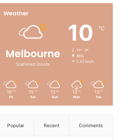
Weather
10
℃
Melbourne
11º - 9º
88%
0.43 km/h
Scattered Clouds
16
15
12
12
13
℃
℃
℃
℃
℃
Fri
Sat
Sun
Mon
Tue
Popular
Recent
Comments