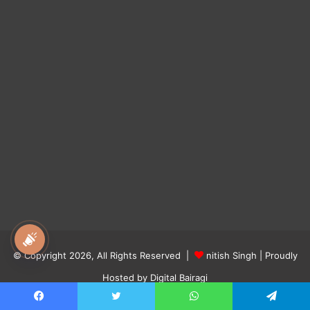
national awaz
© Copyright 2026, All Rights Reserved |
nitish Singh
| Proudly
Hosted by
Digital Bairagi
About us
contact us
Privacy Policy