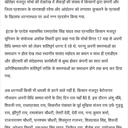
खेतिहर मजदूर मोर्चा की देखरेख में सैकड़ों की संख्या में किसानों द्वारा कंपनी और
जिला प्रशासन के तानाशाही रवैया और आंदोलन को लगातार कुचलने के प्रयासों
के खिलाफ धरनास्थल पर अर्ध नग्न प्रदर्शन किया गया.
इंटक के प्रदेश महासचिव रामप्रवेश सिंह यादव तथा प्रभावित किसान मजदूर
यूनियन के संयोजक अशोक तिवारी द्वारा कहा गया कि मोर्चा विगत 17 माह से अपनी
विधि सम्मत मांग को लेकर शांतिपूर्ण धरना दे रहे थे. परन्तु अपनी समस्याओं का
समाधान न होता देख तथा स्थानीय सासंद महोदय का बयान व साथ ही एसडीएम
और डीएसपी की संदेहास्पद कार्यशैली से क्षुब्ध होकर कंपनी का सारा कार्य
अनिश्चितकालीन शांतिपूर्ण तरीके से समस्याओं का समाधान होने तक बन्द कर दिया
गया.
अब धरनार्थी किसी भी धमकी से डरने वाले नहीं है. किसान मजदूर बेरोजगार
नौजवान अपनी विधि सम्मत मांगों के लिए दिन रात यहाँ बैठे है. इस दौरान अंशु चौबे,
शिवजी राय, राधाप्रसाद राय, सिकरौल पंचायत के पूर्व मुखिया संजय राय उर्फ गुड्डू
राय, झींगुरी राय, रामाशंकर चौधरी, तेतरी देवी, देवी राय, नन्द कुमार शर्मा,
राजनारायण चौधरी, घनश्याम चौधरी, शिवमुरत राजभर, शिवदयाल सिंह, शिवजी
सिंह, नरेन्द्र तिवारी, रामअवध सिंह यादव, जितेंद्र राय, शैलेश राय, प्यारेलाल सिंह,