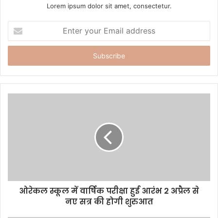
Lorem ipsum dolor sit amet, consectetur.
E
n
t
e
r
y
o
u
r
E
m
a
i
l
a
d
d
ओरेकल स्कूल में वार्षिक परीक्षा हुई आरंभ 2 अप्रैल से
r
नए सत्र की होगी शुरुआत
e