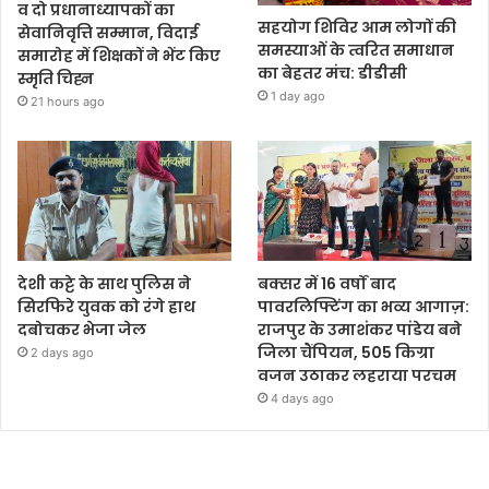
व दो प्रधानाध्यापकों का
सहयोग शिविर आम लोगों की
सेवानिवृत्ति सम्मान, विदाई
समस्याओं के त्वरित समाधान
समारोह में शिक्षकों ने भेंट किए
का बेहतर मंच: डीडीसी
स्मृति चिह्न
1 day ago
21 hours ago
देशी कट्टे के साथ पुलिस ने
बक्सर में 16 वर्षों बाद
सिरफिरे युवक को रंगे हाथ
पावरलिफ्टिंग का भव्य आगाज़:
दबोचकर भेजा जेल
राजपुर के उमाशंकर पांडेय बने
जिला चैंपियन, 505 किग्रा
2 days ago
वजन उठाकर लहराया परचम
4 days ago