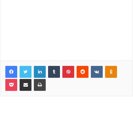
Facebook
Twitter
LinkedIn
Tumblr
Pinterest
Reddit
VKontakte
Odnoklassniki
Pocket
Share via Email
Print