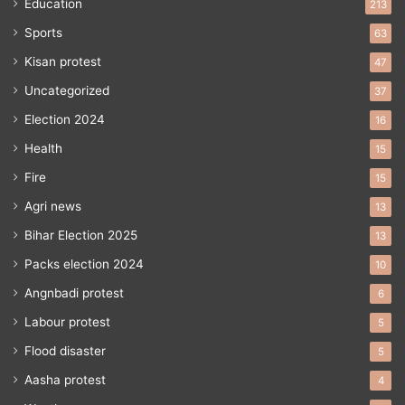
Education
213
Sports
63
Kisan protest
47
Uncategorized
37
Election 2024
16
Health
15
Fire
15
Agri news
13
Bihar Election 2025
13
Packs election 2024
10
Angnbadi protest
6
Labour protest
5
Flood disaster
5
Aasha protest
4