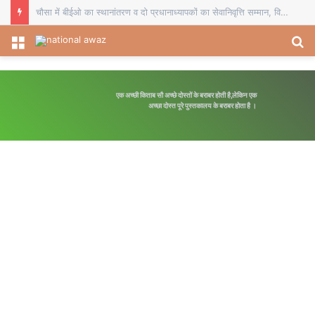
चौसा में बीईओ का स्थानांतरण व दो प्रधानाध्यापकों का सेवानिवृत्ति सम्मान, विदाई समारोह में शिक्षकों ने भेंट किए स्मृति चिह्न
Menu
S
fo
एक अच्छी किताब सौ अच्छे दोस्तों के बराबर होती है,लेकिन एक
अच्छा दोस्त पूरे पुस्तकालय के बराबर होता है ।