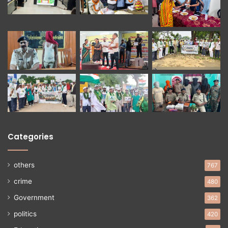
Categories
others
767
crime
480
Government
362
politics
420