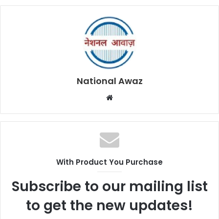
National Awaz
W
e
b
s
i
t
With Product You Purchase
e
Subscribe to our mailing list
to get the new updates!