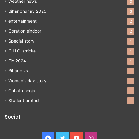
Weather news
3
Bihar chunav 2025
3
entertainment
2
Opration sindoor
2
Special story
1
C.H.O. stricke
1
Eid 2024
1
Bihar divs
1
Women's day story
1
Chhath pooja
1
Student protest
1
Social
Facebook
Twitter
YouTube
Instagram