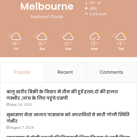
Melbourne
11º - 9º
88%
0.43 km/h
Scattered Clouds
16
15
12
12
13
℃
℃
℃
℃
℃
Fri
Sat
Sun
Mon
Tue
Popular
Recent
Comments
बालू खरीद बिक्री के विवाद में तीन की हुई हत्या,दो की हालत
गम्भीर ,जांच के लिए पहुंचे एसपी
May 24, 2025
सुभासपा नेता आजाद पासवान को अपराधियों ने मारी गोली स्थिति
गंभीर
August 7, 2024