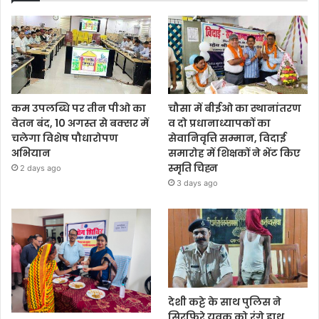
कम उपलब्धि पर तीन पीओ का
चौसा में बीईओ का स्थानांतरण
वेतन बंद, 10 अगस्त से बक्सर में
व दो प्रधानाध्यापकों का
चलेगा विशेष पौधारोपण
सेवानिवृत्ति सम्मान, विदाई
अभियान
समारोह में शिक्षकों ने भेंट किए
स्मृति चिह्न
2 days ago
3 days ago
देशी कट्टे के साथ पुलिस ने
सिरफिरे युवक को रंगे हाथ