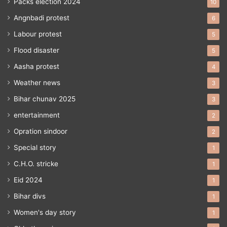
Packs election 2024
10
Angnbadi protest
6
Labour protest
5
Flood disaster
5
Aasha protest
4
Weather news
3
Bihar chunav 2025
3
entertainment
2
Opration sindoor
2
Special story
1
C.H.O. stricke
1
Eid 2024
1
Bihar divs
1
Women's day story
1