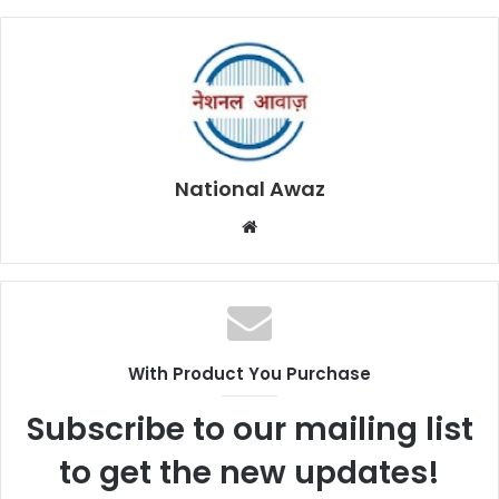
National Awaz
W
e
b
s
i
t
With Product You Purchase
e
Subscribe to our mailing list
to get the new updates!