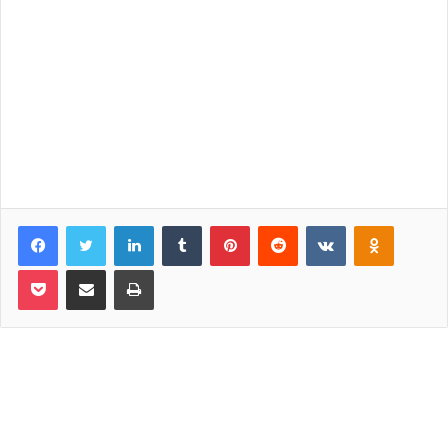
Facebook
Twitter
LinkedIn
Tumblr
Pinterest
Reddit
VKontakte
Odnoklassniki
Pocket
Share via Email
Print