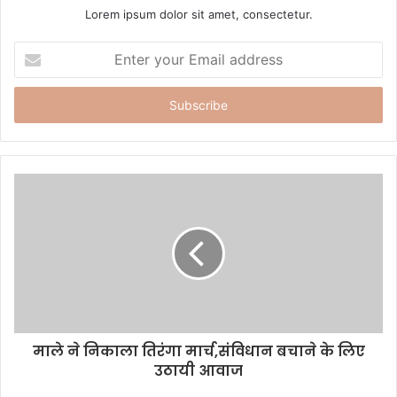
Lorem ipsum dolor sit amet, consectetur.
E
n
t
e
r
y
o
u
r
E
m
a
i
l
a
d
d
माले ने निकाला तिरंगा मार्च,संविधान बचाने के लिए
r
उठायी आवाज
e