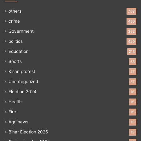
others
768
crime
480
Government
362
politics
420
Education
213
Sports
63
Kisan protest
47
Uncategorized
37
Election 2024
16
Health
15
Fire
15
Agri news
13
Bihar Election 2025
13