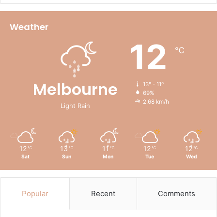
Weather
12
℃
Melbourne
13º - 11º
69%
2.68 km/h
Light Rain
12
13
11
12
12
℃
℃
℃
℃
℃
Sat
Sun
Mon
Tue
Wed
Popular
Recent
Comments