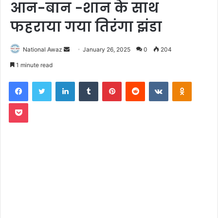
आन-बान -शान के साथ
फहराया गया तिरंगा झंडा
National Awaz
S
January 26, 2025
0
204
e
1 minute read
n
Facebook
Twitter
LinkedIn
Tumblr
Pinterest
Reddit
VKontakte
Odnoklassniki
d
a
Pocket
n
e
m
a
i
l