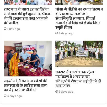
राष्ट्रगान के साथ हर घर तिरंगा
चौसा में बीईओ का स्थानांतरण व
अभियान की हुई शुरुआत, डीएम
दो प्रधानाध्यापकों का
ने की हस्तकरघा वस्त्र अपनाने
सेवानिवृत्ति सम्मान, विदाई
की अपील
समारोह में शिक्षकों ने भेंट किए
स्मृति चिह्न
1 day ago
3 days ago
बक्सर से डुमरांव तक गूंजा
पर्यावरण व अंगदान का
सहयोग शिविर आम लोगों की
संदेश,पौधे रोपकर शहीदों को दी
समस्याओं के त्वरित समाधान
श्रद्धांजलि
का बेहतर मंच: डीडीसी
6 days ago
3 days ago