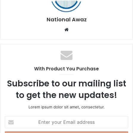
National Awaz
W
e
b
s
i
t
With Product You Purchase
e
Subscribe to our mailing list
to get the new updates!
Lorem ipsum dolor sit amet, consectetur.
E
n
t