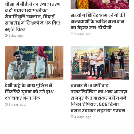
चौसा में बीईओ का स्थानांतरण
व दो प्रधानाध्यापकों का
सहयोग शिविर आम लोगों की
सेवानिवृत्ति सम्मान, विदाई
समस्याओं के त्वरित समाधान
समारोह में शिक्षकों ने भेंट किए
का बेहतर मंच: डीडीसी
स्मृति चिह्न
2 days ago
1 day ago
देशी कट्टे के साथ पुलिस ने
बक्सर में 16 वर्षों बाद
सिरफिरे युवक को रंगे हाथ
पावरलिफ्टिंग का भव्य आगाज़:
दबोचकर भेजा जेल
राजपुर के उमाशंकर पांडेय बने
जिला चैंपियन, 505 किग्रा
3 days ago
वजन उठाकर लहराया परचम
4 days ago