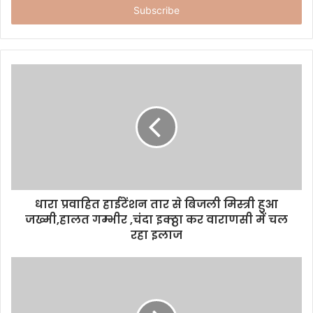
e
r
y
o
u
r
E
m
a
i
l
a
d
d
धारा प्रवाहित हाईटेंशन तार से बिजली मिस्त्री हुआ
r
जख्मी,हालत गम्भीर ,चंदा इक्ठ्ठा कर वाराणसी में चल
e
रहा इलाज
s
s