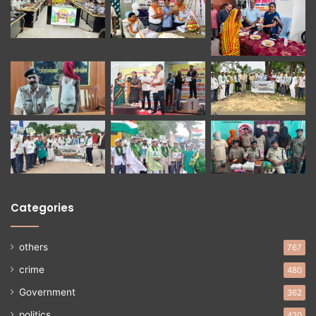
Categories
others
767
crime
480
Government
362
politics
420