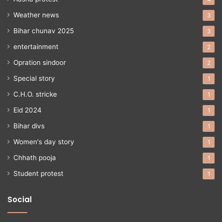
Weather news
3
Bihar chunav 2025
3
entertainment
2
Opration sindoor
2
Special story
1
C.H.O. stricke
1
Eid 2024
1
Bihar divs
1
Women's day story
1
Chhath pooja
1
Student protest
1
Social