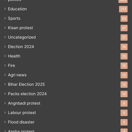
Education
213
Sports
63
Kisan protest
47
Uncategorized
37
Election 2024
16
Health
15
Fire
15
Agri news
13
Bihar Election 2025
13
Packs election 2024
10
Angnbadi protest
6
Labour protest
5
Flood disaster
5
Aasha protest
4