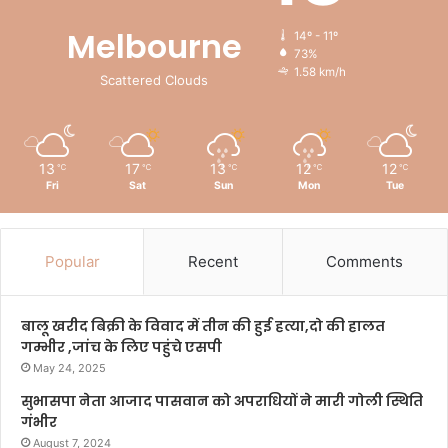
Melbourne
14º - 11º
73%
1.58 km/h
Scattered Clouds
13
17
13
12
12
℃
℃
℃
℃
℃
Fri
Sat
Sun
Mon
Tue
Popular
Recent
Comments
बालू खरीद बिक्री के विवाद में तीन की हुई हत्या,दो की हालत
गम्भीर ,जांच के लिए पहुंचे एसपी
May 24, 2025
सुभासपा नेता आजाद पासवान को अपराधियों ने मारी गोली स्थिति
गंभीर
August 7, 2024