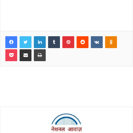
Facebook
Twitter
LinkedIn
Tumblr
Pinterest
Reddit
VKontakte
Odnoklassniki
Pocket
Share via Email
Print