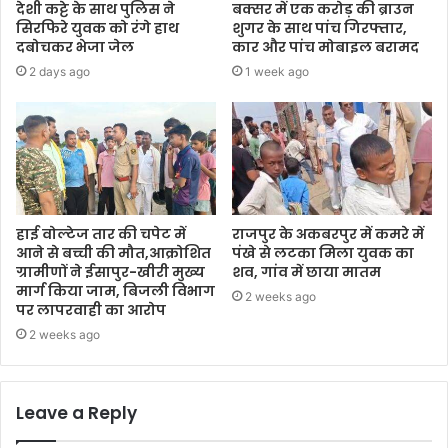
देशी कट्टे के साथ पुलिस ने
बक्सर में एक करोड़ की ब्राउन
सिरफिरे युवक को रंगे हाथ
शुगर के साथ पांच गिरफ्तार,
दबोचकर भेजा जेल
कार और पांच मोबाइल बरामद
2 days ago
1 week ago
हाई वोल्टेज तार की चपेट में
राजपुर के अकबरपुर में कमरे में
आने से बच्ची की मौत,आक्रोशित
पंखे से लटका मिला युवक का
ग्रामीणों ने ईसापुर-खीरी मुख्य
शव, गांव में छाया मातम
मार्ग किया जाम, बिजली विभाग
2 weeks ago
पर लापरवाही का आरोप
2 weeks ago
Leave a Reply