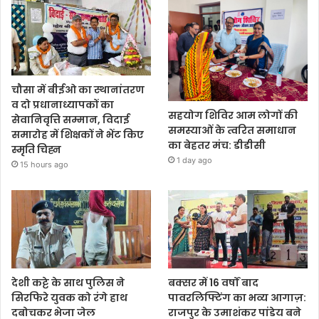
चौसा में बीईओ का स्थानांतरण
व दो प्रधानाध्यापकों का
सहयोग शिविर आम लोगों की
सेवानिवृत्ति सम्मान, विदाई
समस्याओं के त्वरित समाधान
समारोह में शिक्षकों ने भेंट किए
का बेहतर मंच: डीडीसी
स्मृति चिह्न
1 day ago
15 hours ago
देशी कट्टे के साथ पुलिस ने
बक्सर में 16 वर्षों बाद
सिरफिरे युवक को रंगे हाथ
पावरलिफ्टिंग का भव्य आगाज़:
दबोचकर भेजा जेल
राजपुर के उमाशंकर पांडेय बने