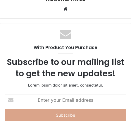
W
e
b
s
i
t
With Product You Purchase
e
Subscribe to our mailing list
to get the new updates!
Lorem ipsum dolor sit amet, consectetur.
E
n
t
e
r
y