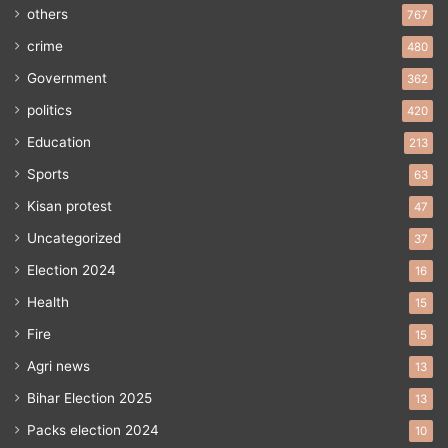
others
767
crime
480
Government
362
politics
420
Education
213
Sports
63
Kisan protest
47
Uncategorized
37
Election 2024
16
Health
15
Fire
15
Agri news
13
Bihar Election 2025
13
Packs election 2024
10