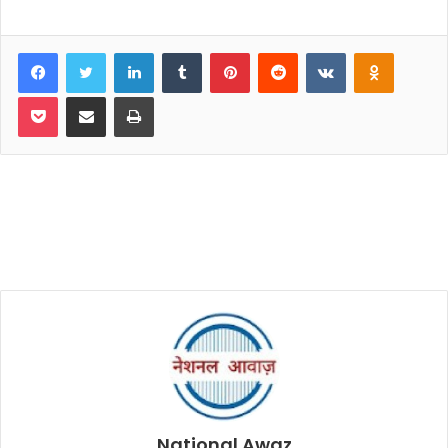
Facebook
Twitter
LinkedIn
Tumblr
Pinterest
Reddit
VKontakte
Odnoklassniki
Pocket
Share via Email
Print
National Awaz