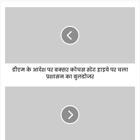
o
u
r
E
m
a
i
l
a
d
d
डीएम के आदेश पर बक्सर कोचस स्टेट हाइवे पर चला
r
प्रशासन का बुलडोजर
e
s
s