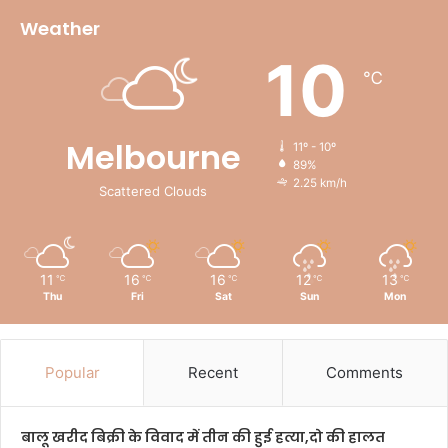
Weather
10
℃
Melbourne
11º - 10º
89%
2.25 km/h
Scattered Clouds
11
16
16
12
13
℃
℃
℃
℃
℃
Thu
Fri
Sat
Sun
Mon
Popular
Recent
Comments
बालू खरीद बिक्री के विवाद में तीन की हुई हत्या,दो की हालत