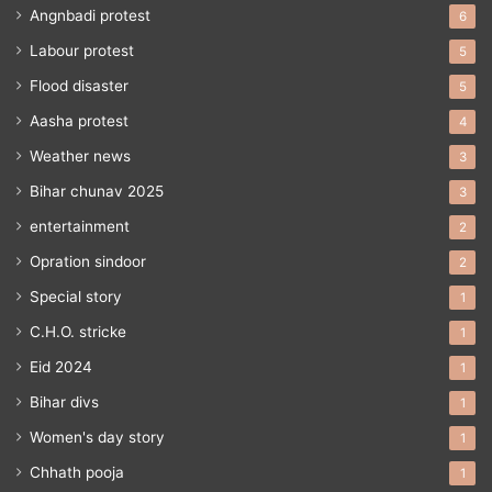
Angnbadi protest
6
Labour protest
5
Flood disaster
5
Aasha protest
4
Weather news
3
Bihar chunav 2025
3
entertainment
2
Opration sindoor
2
Special story
1
C.H.O. stricke
1
Eid 2024
1
Bihar divs
1
Women's day story
1
Chhath pooja
1