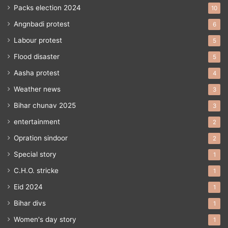
Packs election 2024
10
Angnbadi protest
6
Labour protest
5
Flood disaster
5
Aasha protest
4
Weather news
3
Bihar chunav 2025
3
entertainment
2
Opration sindoor
2
Special story
1
C.H.O. stricke
1
Eid 2024
1
Bihar divs
1
Women's day story
1