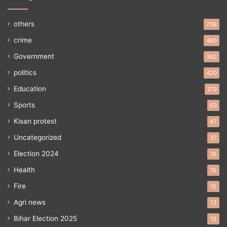
others
768
crime
480
Government
362
politics
420
Education
213
Sports
63
Kisan protest
47
Uncategorized
37
Election 2024
16
Health
15
Fire
15
Agri news
13
Bihar Election 2025
13