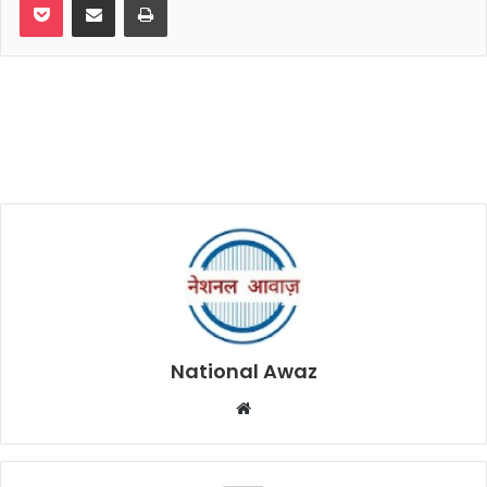
National Awaz
W
e
b
s