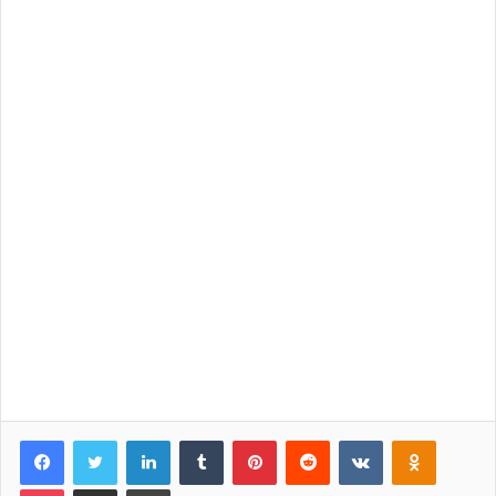
Facebook
Twitter
LinkedIn
Tumblr
Pinterest
Reddit
VKontakte
Odnoklassniki
Pocket
Share via Email
Print