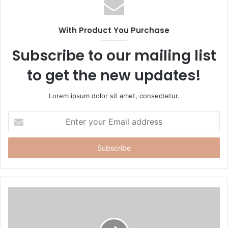
i
t
With Product You Purchase
e
Subscribe to our mailing list
to get the new updates!
Lorem ipsum dolor sit amet, consectetur.
E
n
t
e
r
y
o
u
r
E
m