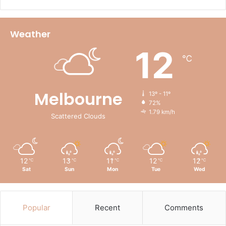
Weather
12
℃
Melbourne
13º - 11º
72%
1.79 km/h
Scattered Clouds
12
13
11
12
12
℃
℃
℃
℃
℃
Sat
Sun
Mon
Tue
Wed
Popular
Recent
Comments