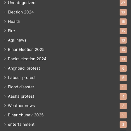
Uncategorized
37
Election 2024
16
Health
15
Fire
15
Agri news
13
Bihar Election 2025
13
Packs election 2024
10
Angnbadi protest
6
Labour protest
5
Flood disaster
5
Aasha protest
4
Weather news
3
Bihar chunav 2025
3
entertainment
2