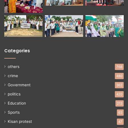
Categories
others
768
crime
480
Government
362
politics
420
Education
213
Sports
63
Kisan protest
47