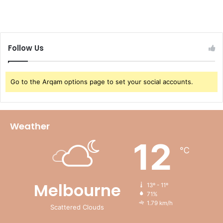
Follow Us
Go to the Arqam options page to set your social accounts.
Weather
12
℃
Melbourne
13º - 11º
71%
1.79 km/h
Scattered Clouds