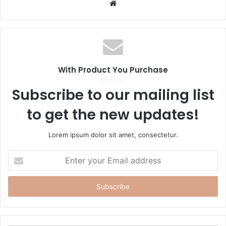
W
e
b
s
i
t
With Product You Purchase
e
Subscribe to our mailing list
to get the new updates!
Lorem ipsum dolor sit amet, consectetur.
E
n
t
e
r
y
o