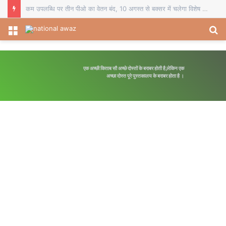
कम उपलब्धि पर तीन पीओ का वेतन बंद, 10 अगस्त से बक्सर में चलेगा विशेष पौधारोपण अभियान
Menu
S
fo
एक अच्छी किताब सौ अच्छे दोस्तों के बराबर होती है,लेकिन एक
अच्छा दोस्त पूरे पुस्तकालय के बराबर होता है ।