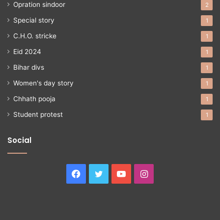
Opration sindoor
2
Special story
1
C.H.O. stricke
1
Eid 2024
1
Bihar divs
1
Women's day story
1
Chhath pooja
1
Student protest
1
Social
Facebook
Twitter
YouTube
Instagram