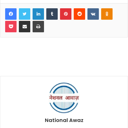
Facebook
Twitter
LinkedIn
Tumblr
Pinterest
Reddit
VKontakte
Odnoklassniki
Pocket
Share via Email
Print
National Awaz