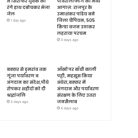
ने सिरफिरे युवक को
पावरलिफ्टिंग का भव्य
रंगे हाथ दबोचकर भेजा
आगाज़: राजपुर के
जेल
उमाशंकर पांडेय बने
जिला चैंपियन, 505
1 day ago
किग्रा वजन उठाकर
लहराया परचम
3 days ago
बक्सर से डुमरांव तक
आँखों पर बाँधी काली
गूंजा पर्यावरण व
पट्टी, महसूस किया
अंगदान का संदेश,पौधे
अंधेरा,बक्सर में
रोपकर शहीदों को दी
अंगदान और पर्यावरण
श्रद्धांजलि
संरक्षण के लिए उतरा
जनसैलाब
3 days ago
4 days ago