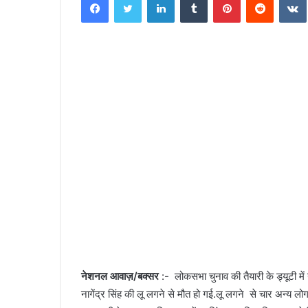
n
d
a
n
e
m
a
i
l
नेशनल आवाज़/बक्सर
:- लोकसभा चुनाव की तैयारी के ड्यूटी में य
नागेंद्र सिंह की लू लगने से मौत हो गई.लू लगने से चार अन्य ल