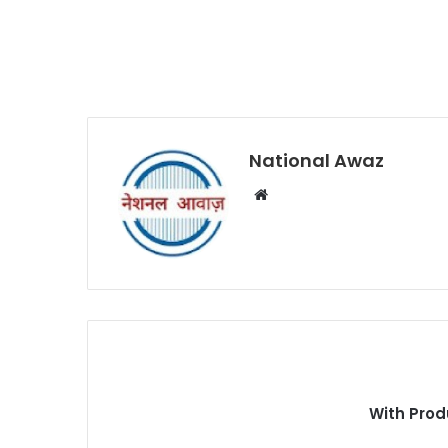
National Awaz
W
e
b
s
i
t
e
With Prod