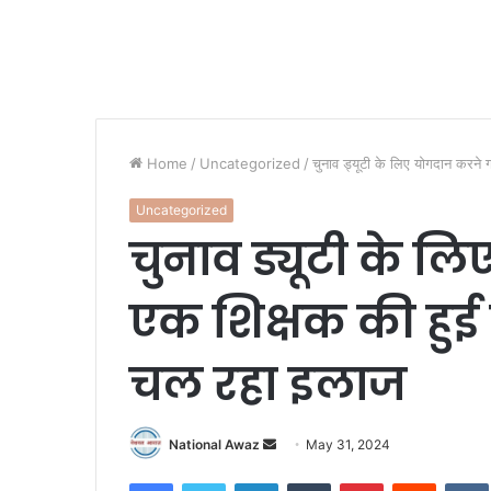
Home
/
Uncategorized
/
चुनाव ड्यूटी के लिए योगदान करने 
Uncategorized
चुनाव ड्यूटी के 
एक शिक्षक की हुई 
चल रहा इलाज
National Awaz
S
May 31, 2024
e
Facebook
Twitter
LinkedIn
Tumblr
Pinterest
Reddit
VK