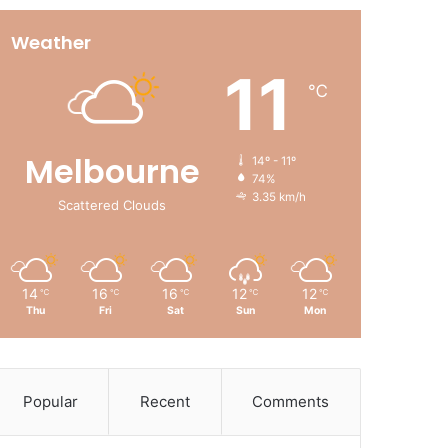
Weather
11
℃
Melbourne
14º - 11º
74%
3.35 km/h
Scattered Clouds
14
16
16
12
12
℃
℃
℃
℃
℃
Thu
Fri
Sat
Sun
Mon
Popular
Recent
Comments