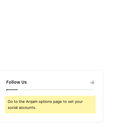
Follow Us
Go to the Arqam options page to set your
social accounts.