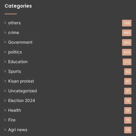
Categories
others
768
crime
480
Government
362
politics
420
Education
213
Sports
63
Kisan protest
47
Uncategorized
37
Election 2024
16
Health
15
Fire
15
Agri news
13