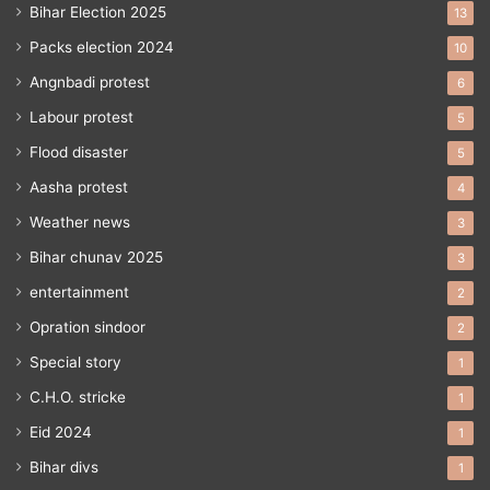
Bihar Election 2025
13
Packs election 2024
10
Angnbadi protest
6
Labour protest
5
Flood disaster
5
Aasha protest
4
Weather news
3
Bihar chunav 2025
3
entertainment
2
Opration sindoor
2
Special story
1
C.H.O. stricke
1
Eid 2024
1
Bihar divs
1