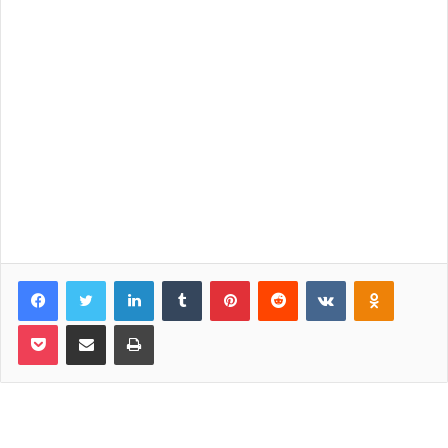
Facebook
Twitter
LinkedIn
Tumblr
Pinterest
Reddit
VKontakte
Odnoklassniki
Pocket
Share via Email
Print