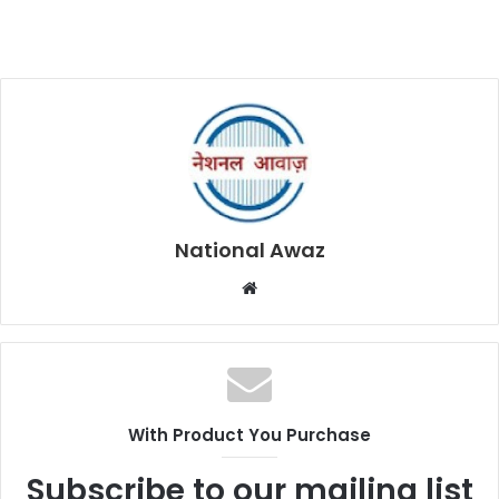
National Awaz
W
e
b
s
i
t
With Product You Purchase
e
Subscribe to our mailing list