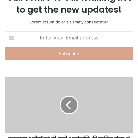
to get the new updates!
Lorem ipsum dolor sit amet, consectetur.
E
n
t
e
r
y
o
u
r
E
m
a
i
l
a
d