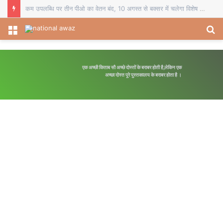
कम उपलब्धि पर तीन पीओ का वेतन बंद, 10 अगस्त से बक्सर में चलेगा विशेष पौधारोपण अभियान
Menu
S
fo
एक अच्छी किताब सौ अच्छे दोस्तों के बराबर होती है,लेकिन एक
अच्छा दोस्त पूरे पुस्तकालय के बराबर होता है ।