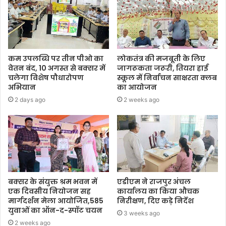
कम उपलब्धि पर तीन पीओ का
लोकतंत्र की मजबूती के लिए
वेतन बंद, 10 अगस्त से बक्सर में
जागरूकता जरूरी, तियरा हाई
चलेगा विशेष पौधारोपण
स्कूल में निर्वाचन साक्षरता क्लब
अभियान
का आयोजन
2 days ago
2 weeks ago
बक्सर के संयुक्त श्रम भवन में
एडीएम ने राजपुर अंचल
एक दिवसीय नियोजन सह
कार्यालय का किया औचक
मार्गदर्शन मेला आयोजित,585
निरीक्षण, दिए कड़े निर्देश
युवाओं का ऑन-द-स्पॉट चयन
3 weeks ago
2 weeks ago