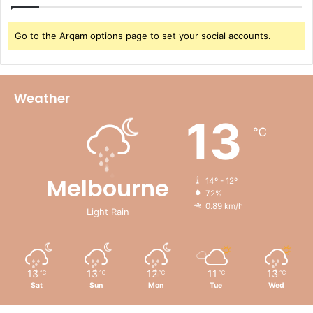
Go to the Arqam options page to set your social accounts.
Weather
13
℃
Melbourne
14º - 12º
72%
0.89 km/h
Light Rain
13
13
12
11
13
℃
℃
℃
℃
℃
Sat
Sun
Mon
Tue
Wed