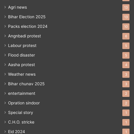
Agri news
13
Bihar Election 2025
13
Packs election 2024
10
Angnbadi protest
6
Labour protest
5
Flood disaster
5
Aasha protest
4
Weather news
3
Bihar chunav 2025
3
entertainment
2
Opration sindoor
2
Special story
1
C.H.O. stricke
1
Eid 2024
1