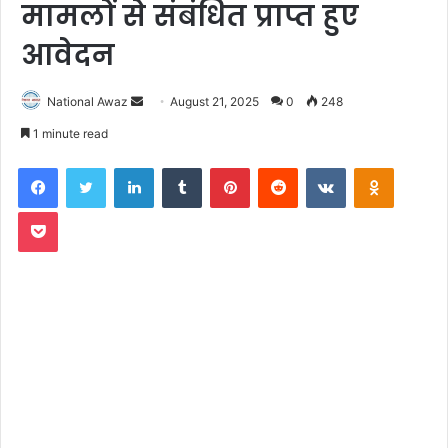
मामलों से संबंधित प्राप्त हुए
आवेदन
National Awaz
S
August 21, 2025
0
248
e
1 minute read
n
Facebook
Twitter
LinkedIn
Tumblr
Pinterest
Reddit
VKontakte
Odnoklassniki
d
a
Pocket
n
e
m
a
i
l