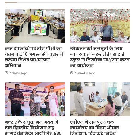
कम उपलब्धि पर तीन पीओ का
लोकतंत्र की मजबूती के लिए
वेतन बंद, 10 अगस्त से बक्सर में
जागरूकता जरूरी, तियरा हाई
चलेगा विशेष पौधारोपण
स्कूल में निर्वाचन साक्षरता क्लब
अभियान
का आयोजन
2 days ago
2 weeks ago
बक्सर के संयुक्त श्रम भवन में
एडीएम ने राजपुर अंचल
एक दिवसीय नियोजन सह
कार्यालय का किया औचक
मार्गदर्शन मेला आयोजित,585
निरीक्षण, दिए कड़े निर्देश