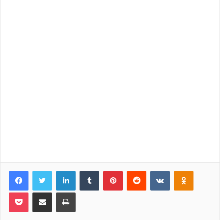
Facebook
Twitter
LinkedIn
Tumblr
Pinterest
Reddit
VKontakte
Odnoklassniki
Pocket
Share via Email
Print