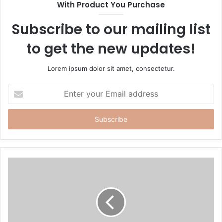
With Product You Purchase
e
Subscribe to our mailing list
to get the new updates!
Lorem ipsum dolor sit amet, consectetur.
E
n
t
e
r
y
o
u
r
E
m
a
i