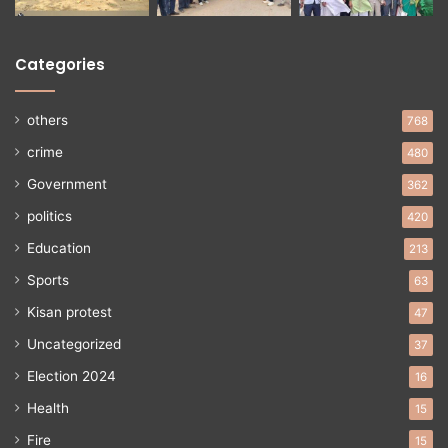
Categories
others
768
crime
480
Government
362
politics
420
Education
213
Sports
63
Kisan protest
47
Uncategorized
37
Election 2024
16
Health
15
Fire
15