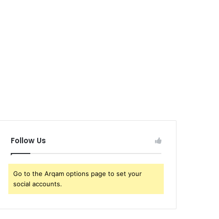
Follow Us
Go to the Arqam options page to set your
social accounts.