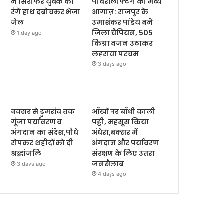
ने सिरफिरे युवक को
पावरलिफ्टिंग का भव्य
रंगे हाथ दबोचकर भेजा
आगाज़: राजपुर के
जेल
उमाशंकर पांडेय बने
जिला चैंपियन, 505
1 day ago
किग्रा वजन उठाकर
लहराया परचम
3 days ago
बक्सर से डुमरांव तक
आँखों पर बाँधी काली
गूंजा पर्यावरण व
पट्टी, महसूस किया
अंगदान का संदेश,पौधे
अंधेरा,बक्सर में
रोपकर शहीदों को दी
अंगदान और पर्यावरण
श्रद्धांजलि
संरक्षण के लिए उतरा
जनसैलाब
3 days ago
4 days ago