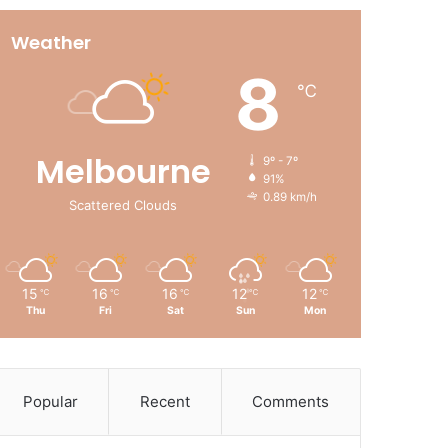
Weather
8
℃
Melbourne
9º - 7º
91%
0.89 km/h
Scattered Clouds
15
16
16
12
12
℃
℃
℃
℃
℃
Thu
Fri
Sat
Sun
Mon
Popular
Recent
Comments