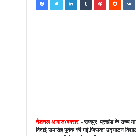
n
d
a
n
e
m
a
i
l
नेशनल आवाज़/बक्सर
राजपुर प्रखंड के उच्च मा
:-
विदाई समारोह पूर्वक की गई.जिसका उद्घाटन विद्यालय